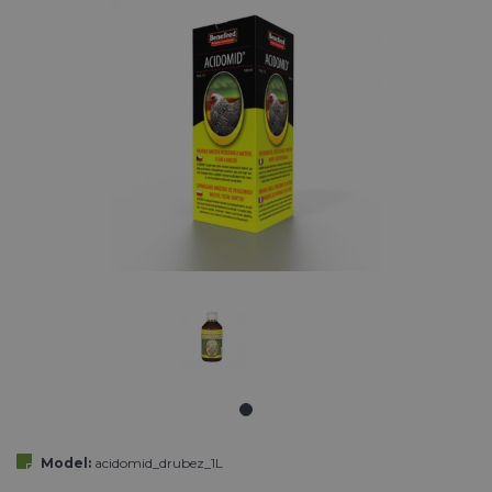
Model:
acidomid_drubez_1L