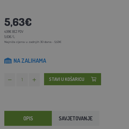
5,63€
4,98€ BEZ PDV
5,63€/L
Najniža cijena u zadnjih 30 dana - 5,63€
NA ZALIHAMA
STAVI U KOŠARICU
OPIS
SAVJETOVANJE