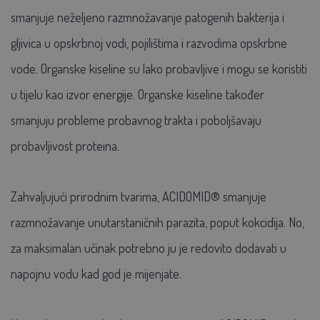
smanjuje neželjeno razmnožavanje patogenih bakterija i
gljivica u opskrbnoj vodi, pojilištima i razvodima opskrbne
vode. Organske kiseline su lako probavljive i mogu se koristiti
u tijelu kao izvor energije. Organske kiseline također
smanjuju probleme probavnog trakta i poboljšavaju
probavljivost proteina.
Zahvaljujući prirodnim tvarima, ACIDOMID® smanjuje
razmnožavanje unutarstaničnih parazita, poput kokcidija. No,
za maksimalan učinak potrebno ju je redovito dodavati u
napojnu vodu kad god je mijenjate.