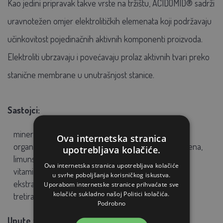
Kao jedini pripravak takve vrste na tržištu, ACIDOMID® sadrži
uravnotežen omjer elektrolitičkih elemenata koji podržavaju
učinkovitost pojedinačnih aktivnih komponenti proizvoda.
Elektroliti ubrzavaju i povećavaju prolaz aktivnih tvari preko
stanične membrane u unutrašnjost stanice.
Sastojci:
minerali, elektroliti
Ova internetska stranica
organske kiseline (mravlja, propionska, mliječna, octena,
upotrebljava kolačiće.
limunska i druge)
Ova internetska stranica upotrebljava kolačiće
vitamin C
u svrhe poboljšanja korisničkog iskustva.
ekstrakti prirodnog podrijetla
Uporabom internetske stranice prihvaćate sve
kolačiće sukladno našoj Politici kolačića.
tretirana voda za piće
Podrobno
Upute za hranjenje: