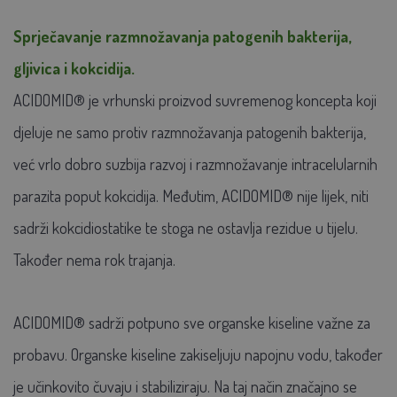
Sprječavanje razmnožavanja patogenih bakterija,
gljivica i kokcidija.
ACIDOMID® je vrhunski proizvod suvremenog koncepta koji
djeluje ne samo protiv razmnožavanja patogenih bakterija,
već vrlo dobro suzbija razvoj i razmnožavanje intracelularnih
parazita poput kokcidija. Međutim, ACIDOMID® nije lijek, niti
sadrži kokcidiostatike te stoga ne ostavlja rezidue u tijelu.
Također nema rok trajanja.
ACIDOMID® sadrži potpuno sve organske kiseline važne za
probavu. Organske kiseline zakiseljuju napojnu vodu, također
je učinkovito čuvaju i stabiliziraju. Na taj način značajno se