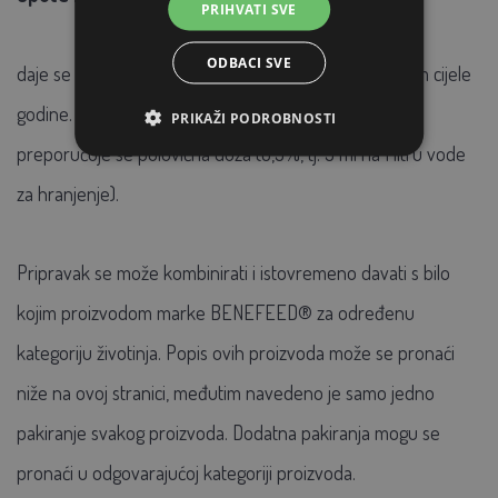
PRIHVATI SVE
ODBACI SVE
daje se u količini od 10 ml na 1 litru krmne vode tijekom cijele
godine. Prva 2-3 dana na početku primjene pripravka
PRIKAŽI PODROBNOSTI
preporučuje se polovična doza (0,5%, tj. 5 ml na 1 litru vode
za hranjenje).
Pripravak se može kombinirati i istovremeno davati s bilo
kojim proizvodom marke BENEFEED® za određenu
kategoriju životinja. Popis ovih proizvoda može se pronaći
niže na ovoj stranici, međutim navedeno je samo jedno
pakiranje svakog proizvoda. Dodatna pakiranja mogu se
pronaći u odgovarajućoj kategoriji proizvoda.