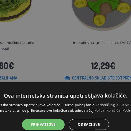
se - njuškica (snuffle
Interaktivna igračka za pse SWIT
loga)
,80€
12,29€
ZALIHAMA
CENTRALNO SKLADIŠTE (OTPRE
DANA)
Ova internetska stranica upotrebljava kolačiće.
OŠARICU
STAVI U KOŠARICU
etska stranica upotrebljava kolačiće u svrhe poboljšanja korisničkog iskustv
rnetske stranice prihvaćate sve kolačiće sukladno našoj Politici kolačića.
Podr
PRIHVATI SVE
ODBACI SVE