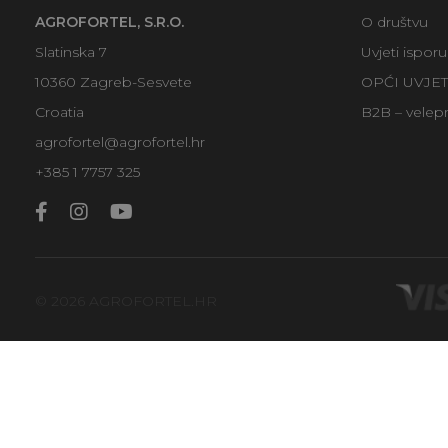
AGROFORTEL, S.R.O.
O društvu
Slatinska 7
Uvjeti ispor
10360 Zagreb-Sesvete
OPĆI UVJE
Croatia
B2B – velep
agrofortel@agrofortel.hr
+385 1 7757 325
© 2026 AGROFORTEL.HR