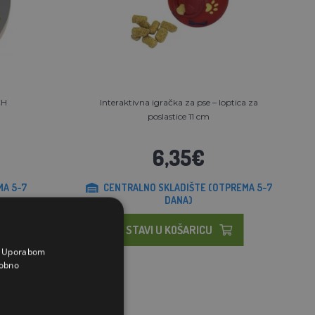
CH
Interaktivna igračka za pse – loptica za
poslastice 11 cm
6,35€
MA 5-7
CENTRALNO SKLADIŠTE (OTPREMA 5-7
DANA)
STAVI U KOŠARICU
a. Uporabom
obno