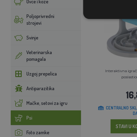
Ovce i koze
Poljoprivredni
strojevi
Svinje
Veterinarska
pomagala
Interaktivna igrač
Uzgoj prepelica
poslastice
Antiparazitika
16
Mačke, setovi za igru
CENTRALNO SKL
D
Psi
STAVI U K
Foto zamke