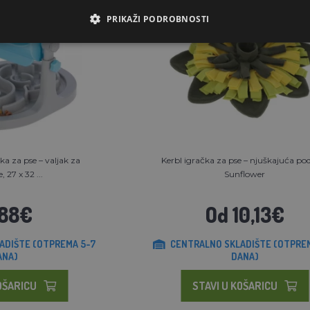
PRIKAŽI PODROBNOSTI
ka za pse – valjak za
Kerbl igračka za pse – njuškajuća po
, 27 x 32 ...
Sunflower
,88€
Od 10,13€
ADIŠTE (OTPREMA 5-7
CENTRALNO SKLADIŠTE (OTPRE
ANA)
DANA)
OŠARICU
STAVI U KOŠARICU