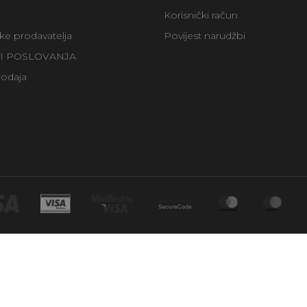
Korisnički račun
uke prodavatelja
Povijest narudžbi
TI POSLOVANJA
rodaja