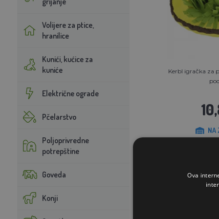
grijanje
Volijere za ptice,
hranilice
Kunići, kućice za
kuniće
Kerbl igračka za p
pod
Električne ograde
10
Pčelarstvo
NA 
Poljoprivredne
potrepštine
STAVI U K
Goveda
Ova intern
inte
Konji