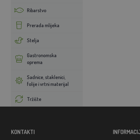
Ribarstvo
Prerada mlijeka
Stelja
Gastronomska
oprema
Sadnice, staklenici,
folije i vrtni materijal
Tržište
KONTAKTI
INFORMACI