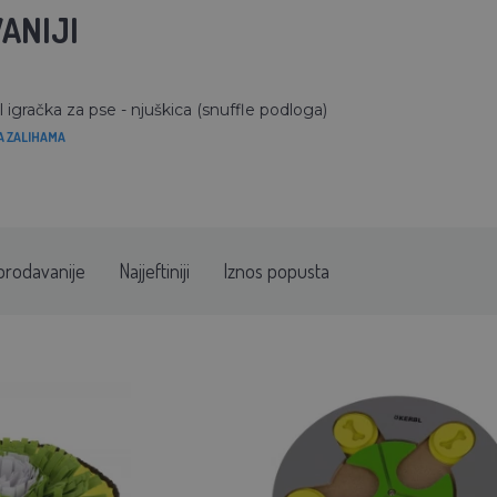
ANIJI
 igračka za pse - njuškica (snuffle podloga)
A ZALIHAMA
prodavanije
Najjeftiniji
Iznos popusta