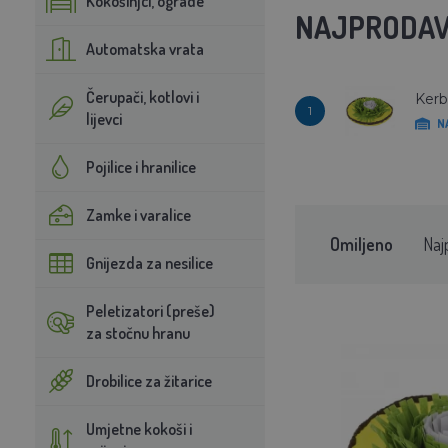
Kokošinjci, ograde
NAJPRODAV
Automatska vrata
Čerupači, kotlovi i
Kerbl
1
lijevci
N
Pojilice i hranilice
Zamke i varalice
Omiljeno
Naj
Gnijezda za nesilice
Peletizatori (preše)
za stočnu hranu
Drobilice za žitarice
Umjetne kokoši i