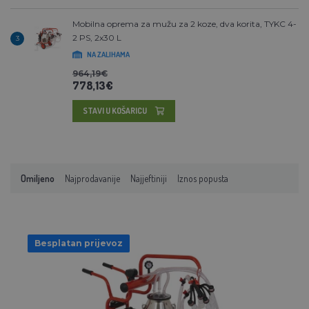
Mobilna oprema za mužu za 2 koze, dva korita, TYKC 4-
2 PS, 2x30 L
3
NA ZALIHAMA
964,19€
778,13€
STAVI U KOŠARICU
Omiljeno
Najprodavanije
Najjeftiniji
Iznos popusta
Besplatan prijevoz