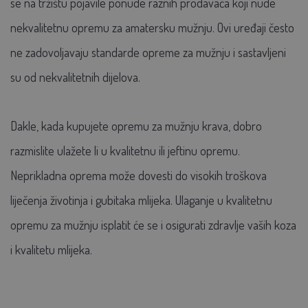
se na tržištu pojavile ponude raznih prodavača koji nude
nekvalitetnu opremu za amatersku mužnju. Ovi uređaji često
ne zadovoljavaju standarde opreme za mužnju i sastavljeni
su od nekvalitetnih dijelova.
Dakle, kada kupujete opremu za mužnju krava, dobro
razmislite ulažete li u kvalitetnu ili jeftinu opremu.
Neprikladna oprema može dovesti do visokih troškova
liječenja životinja i gubitaka mlijeka. Ulaganje u kvalitetnu
opremu za mužnju isplatit će se i osigurati zdravlje vaših koza
i kvalitetu mlijeka.