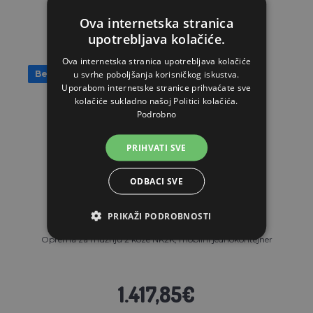
Ova internetska stranica
upotrebljava kolačiće.
Ova internetska stranica upotrebljava kolačiće
u svrhe poboljšanja korisničkog iskustva.
Besplatan prijevoz
Uporabom internetske stranice prihvaćate sve
kolačiće sukladno našoj Politici kolačića.
Podrobno
PRIHVATI SVE
ODBACI SVE
PRIKAŽI PODROBNOSTI
Oprema za mužnju 2 koze NK2K, mobilni jednokontejner
1.417,85€