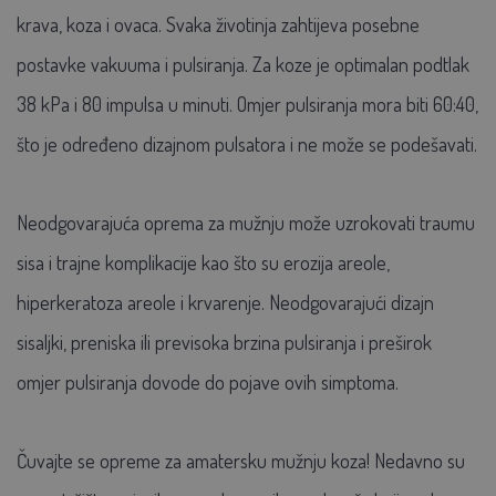
krava, koza i ovaca. Svaka životinja zahtijeva posebne
postavke vakuuma i pulsiranja. Za koze je optimalan podtlak
38 kPa i 80 impulsa u minuti. Omjer pulsiranja mora biti 60:40,
što je određeno dizajnom pulsatora i ne može se podešavati.
Neodgovarajuća oprema za mužnju može uzrokovati traumu
sisa i trajne komplikacije kao što su erozija areole,
hiperkeratoza areole i krvarenje. Neodgovarajući dizajn
sisaljki, preniska ili previsoka brzina pulsiranja i preširok
omjer pulsiranja dovode do pojave ovih simptoma.
Čuvajte se opreme za amatersku mužnju koza! Nedavno su