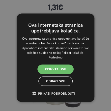
1,31€
CENTRALNO SKLADIŠTE (OTPREMA 5-7 DANA)
Ova internetska stranica
STAVI U KOŠARICU
upotrebljava kolačiće.
Ova internetska stranica upotrebljava kolačiće
u svrhe poboljšanja korisničkog iskustva.
Uporabom internetske stranice prihvaćate sve
kolačiće sukladno našoj Politici kolačića.
Podrobno
PRIHVATI SVE
ODBACI SVE
PRIKAŽI PODROBNOSTI