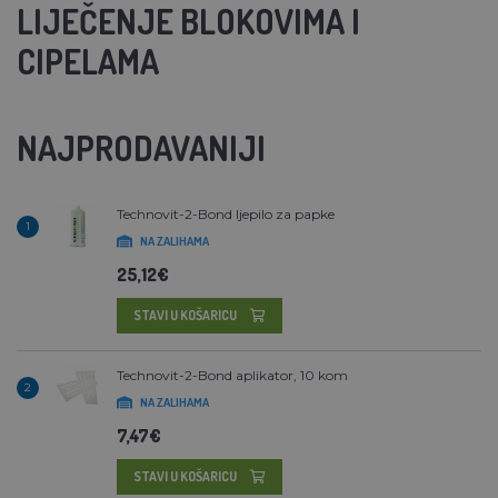
LIJEČENJE BLOKOVIMA I
CIPELAMA
NAJPRODAVANIJI
Technovit-2-Bond ljepilo za papke
1
NA ZALIHAMA
25,12€
STAVI U KOŠARICU
Technovit-2-Bond aplikator, 10 kom
2
NA ZALIHAMA
7,47€
STAVI U KOŠARICU