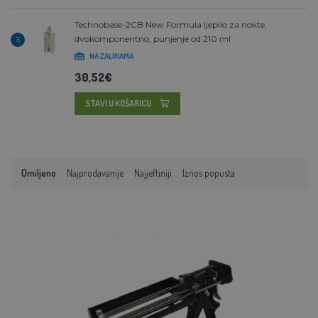
Technobase-2CB New Formula ljepilo za nokte,
dvokomponentno, punjenje od 210 ml
3
NA ZALIHAMA
30,52€
STAVI U KOŠARICU
Omiljeno
Najprodavanije
Najjeftiniji
Iznos popusta