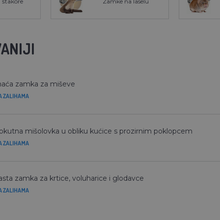
 štakore
Zamke na laselu
ANIJI
aća zamka za miševe
A ZALIHAMA
okutna mišolovka u obliku kućice s prozirnim poklopcem
A ZALIHAMA
asta zamka za krtice, voluharice i glodavce
A ZALIHAMA