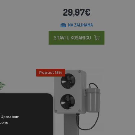
29,97€
NA ZALIHAMA
STAVI U KOŠARICU
Popust 15%
a. Uporabom
obno