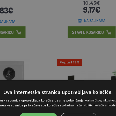
10,43€
9,17€
,83€
NA ZALIHAMA
ZALIHAMA
OŠARICU
STAVI U KOŠARICU
Popust 19%
Ova internetska stranica upotrebljava kolačiće.
etska stranica upotrebljava kolačiće u svrhe poboljšanja korisničkog iskustv
rnetske stranice prihvaćate sve kolačiće sukladno našoj Politici kolačića.
Podr