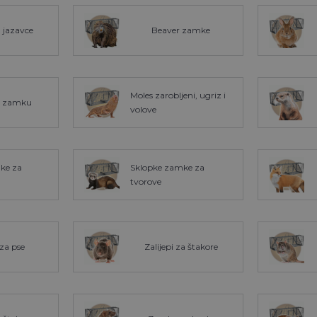
 jazavce
Beaver zamke
Moles zarobljeni, ugriz i
 zamku
volove
ke za
Sklopke zamke za
tvorove
 za pse
Zalijepi za štakore