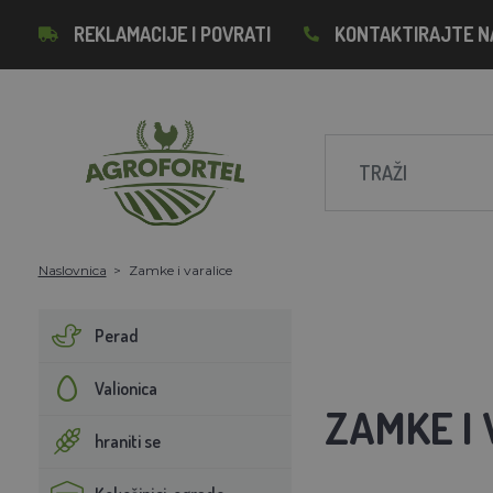
REKLAMACIJE I POVRATI
KONTAKTIRAJTE N
Naslovnica
Zamke i varalice
Perad
Valionica
ZAMKE I
hraniti se