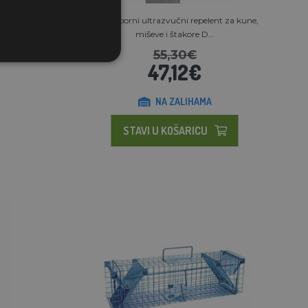
Vodootporni ultrazvučni repelent za kune,
miševe i štakore D...
55,30€
47,12€
NA ZALIHAMA
STAVI U KOŠARICU