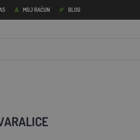
AS
MOJ RAČUN
BLOG
 VARALICE