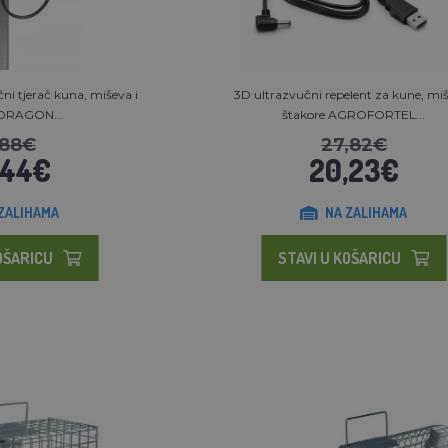
ni tjerač kuna, miševa i
3D ultrazvučni repelent za kune, miš
 DRAGON...
štakore AGROFORTEL...
,88€
27,82€
,44€
20,23€
ZALIHAMA
NA ZALIHAMA
OŠARICU
STAVI U KOŠARICU