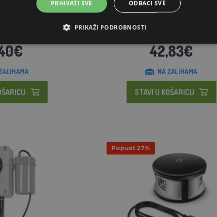
PRIHVATI SVE
ODBACI SVE
učni repelent za kune,
Zamka, 100x25x28 cm, 2 ulaza
štakore D...
PRIKAŽI PODROBNOSTI
,59€
52,60€
,40€
42,83€
ZALIHAMA
NA ZALIHAMA
OŠARICU
STAVI U KOŠARICU
Popust 27%