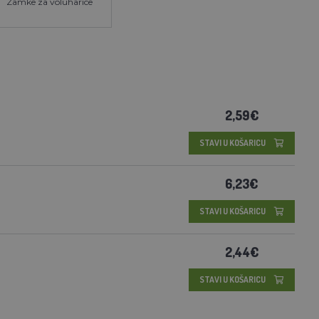
Zamke za voluharice
2,59€
STAVI U KOŠARICU
6,23€
STAVI U KOŠARICU
2,44€
STAVI U KOŠARICU