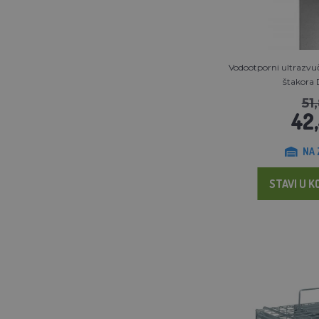
Vodootporni ultrazvuč
štakora
51
42
NA 
STAVI U K