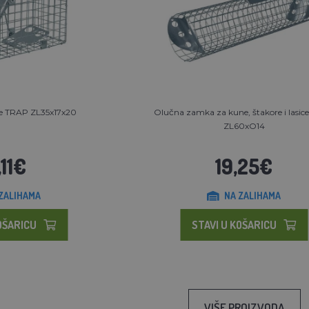
re TRAP ZL35x17x20
Olučna zamka za kune, štakore i lasi
ZL60xO14
,11€
19,25€
ZALIHAMA
NA ZALIHAMA
OŠARICU
STAVI U KOŠARICU
VIŠE PROIZVODA