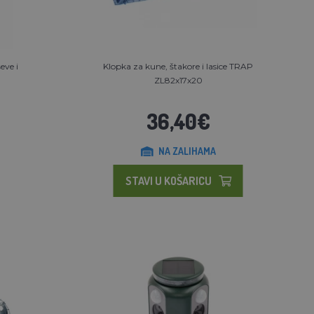
eve i
Klopka za kune, štakore i lasice TRAP
ZL82x17x20
36,40€
NA ZALIHAMA
STAVI U KOŠARICU