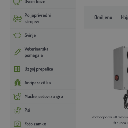
Ovce i koze
Poljoprivredni
Omiljeno
Naj
strojevi
Svinje
Veterinarska
pomagala
Uzgoj prepelica
Antiparazitika
Mačke, setovi za igru
Psi
Vodootporni ultrazvuč
štakora
Foto zamke