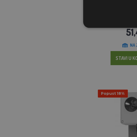
Vodootporni ultrazv
miševe i 
59
51
NA 
STAVI U K
Popust 18%