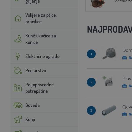
grijanje
Zamka za
Volijere za ptice,
hranilice
NAJPRODAV
Kunići, kućice za
kuniće
Dom
1
Električne ograde
N
Pčelarstvo
Prav
2
Poljoprivredne
N
potrepštine
Goveda
Cjev
3
N
Konji