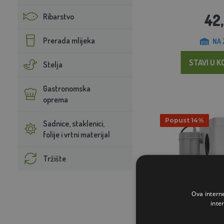
42
Ribarstvo
Prerada mlijeka
NA 
STAVI U K
Stelja
Gastronomska
oprema
Popust 14%
Sadnice, staklenici,
folije i vrtni materijal
Tržište
Ova intern
inte