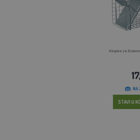
Klopka za štako
17
NA 
STAVI U K