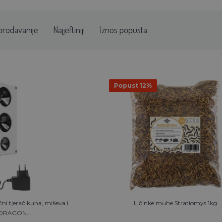
prodavanije
Najjeftiniji
Iznos popusta
Popust 12%
ni tjerač kuna, miševa i
Ličinke muhe Stratiomys 1kg
 DRAGON...