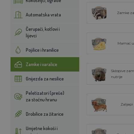
Kokošinjci, ograde
Zamke za
Automatska vrata
Čerupači, kotlovi i
lijevci
Mamac u
Pojilice i hranilice
Zamke i varalice
Sklopive zam
nutrije
Gnijezda za nesilice
Peletizatori (preše)
za stočnu hranu
Zalijepi
Drobilice za žitarice
Umjetne kokoši i