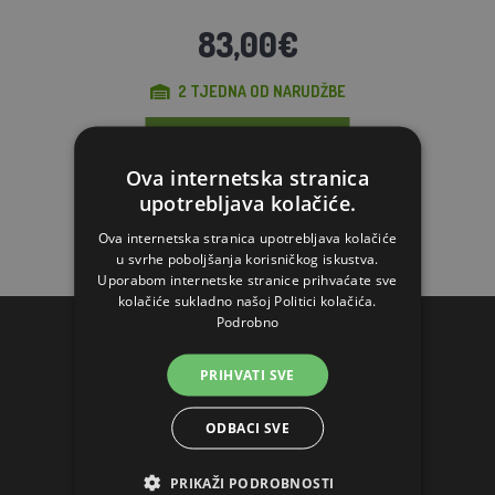
83,00€
2 TJEDNA OD NARUDŽBE
STAVI U KOŠARICU
Ova internetska stranica
upotrebljava kolačiće.
Ova internetska stranica upotrebljava kolačiće
u svrhe poboljšanja korisničkog iskustva.
Uporabom internetske stranice prihvaćate sve
kolačiće sukladno našoj Politici kolačića.
Podrobno
KONTAKTI
PRIHVATI SVE
AGROFORTEL, S.R.O.
ODBACI SVE
Slatinska 7
10360 Zagreb-Sesvete
PRIKAŽI PODROBNOSTI