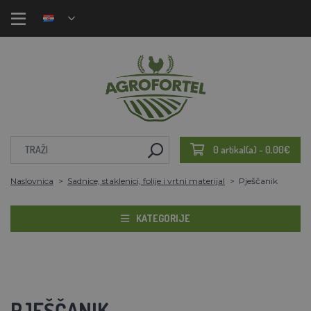
0 artikal(a) - 0,00€
Naslovnica
Sadnice, staklenici, folije i vrtni materijal
Pješčanik
KATEGORIJE
PJEŠČANIK