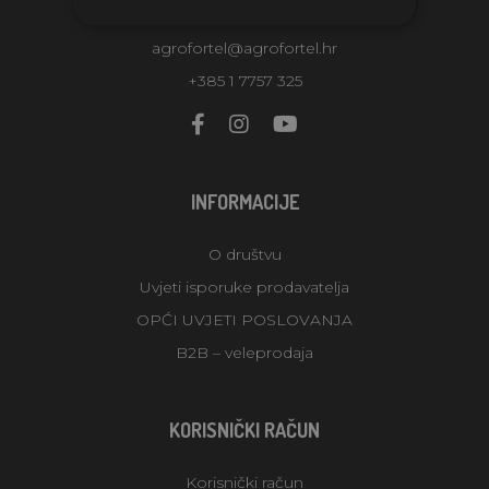
Croatia
agrofortel@agrofortel.hr
+385 1 7757 325
INFORMACIJE
O društvu
Uvjeti isporuke prodavatelja
OPĆI UVJETI POSLOVANJA
B2B – veleprodaja
KORISNIČKI RAČUN
Korisnički račun