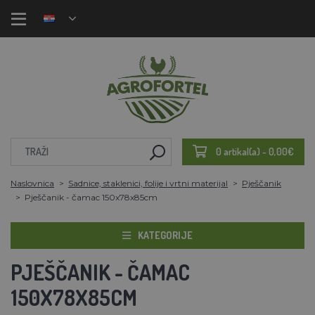
0 artikal(a) - 0,00€
Naslovnica
Sadnice, staklenici, folije i vrtni materijal
Pješčanik
Pješčanik - čamac 150x78x85cm
KATEGORIJE
PJEŠČANIK - ČAMAC
150X78X85CM