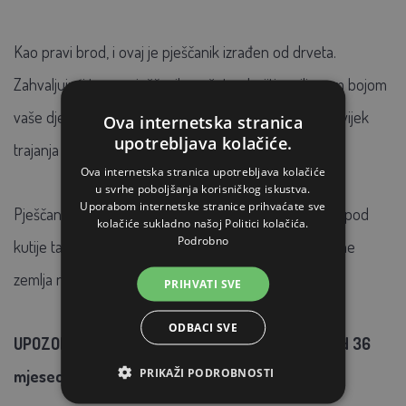
Kao pravi brod, i ovaj je pješčanik izrađen od drveta.
Zahvaljujući tome, pješčanik možete obojiti omiljenom bojom
vaše djece. Takav zaštitni premaz također produljuje vijek
Ova internetska stranica
upotrebljava kolačiće.
trajanja ovog izvanrednog pješčanika.
Ova internetska stranica upotrebljava kolačiće
u svrhe poboljšanja korisničkog iskustva.
Uporabom internetske stranice prihvaćate sve
Pješčanik dolazi s podom od crnog flisa. Stavite ovo ispod
kolačiće sukladno našoj Politici kolačića.
Podrobno
kutije tako da voda može otjecati, a da se u isto vrijeme
zemlja ne miješa s pijeskom.
PRIHVATI SVE
ODBACI SVE
UPOZORENJE: Nije primjereno za djecu mlađu od 36
PRIKAŽI PODROBNOSTI
mjeseci!