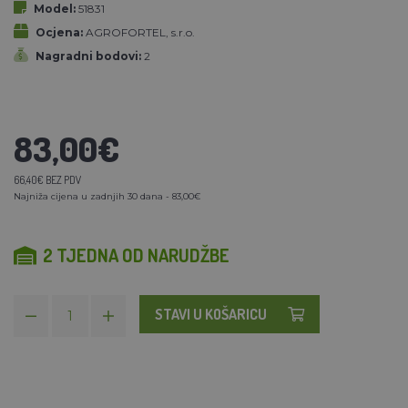
Model:
51831
Ocjena:
AGROFORTEL, s.r.o.
Nagradni bodovi:
2
83,00€
66,40€ BEZ PDV
Najniža cijena u zadnjih 30 dana - 83,00€
2 TJEDNA OD NARUDŽBE
STAVI U KOŠARICU