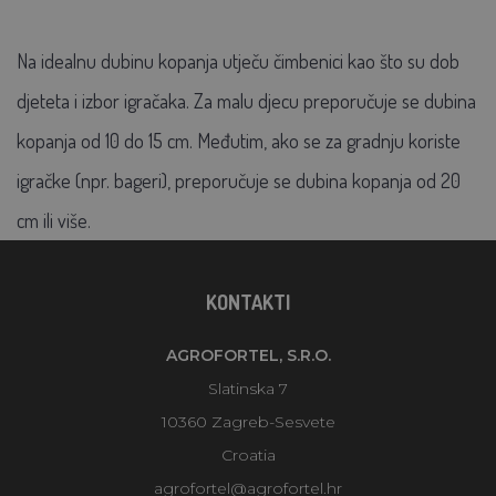
Na idealnu dubinu kopanja utječu čimbenici kao što su dob
djeteta i izbor igračaka. Za malu djecu preporučuje se dubina
kopanja od 10 do 15 cm. Međutim, ako se za gradnju koriste
igračke (npr. bageri), preporučuje se dubina kopanja od 20
cm ili više.
KONTAKTI
AGROFORTEL, S.R.O.
Slatinska 7
10360 Zagreb-Sesvete
Croatia
agrofortel@agrofortel.hr