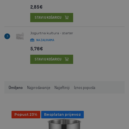
2,85€
STAVI U KOŠARICU
Jogurtna kultura - starter
3
NA ZALIHAMA
5,76€
STAVI U KOŠARICU
Omiljeno
Najprodavanije
Najjeftiniji
Iznos popusta
Popust 23%
Besplatan prijevoz