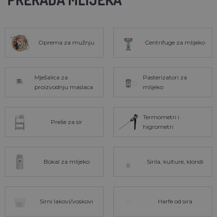
Oprema za mužnju
Centrifuge za mlijeko
Mješalica za
Pasterizatori za
proizvodnju maslaca
mlijeko
Termometri i
Preše za sir
higrometri
Bokal za mlijeko
Sirila, kulture, kloridi
Sirni lakovi/voskovi
Harfe od sira