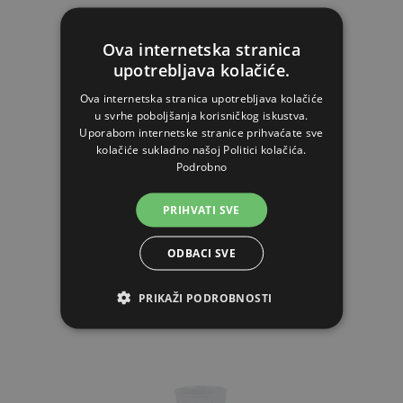
Ova internetska stranica
upotrebljava kolačiće.
Čašica 80x70x70 mm - 25 cl
Ova internetska stranica upotrebljava kolačiće
u svrhe poboljšanja korisničkog iskustva.
2,65€
Uporabom internetske stranice prihvaćate sve
kolačiće sukladno našoj Politici kolačića.
Podrobno
NA ZALIHAMA
PRIHVATI SVE
STAVI U KOŠARICU
ODBACI SVE
PRIKAŽI PODROBNOSTI