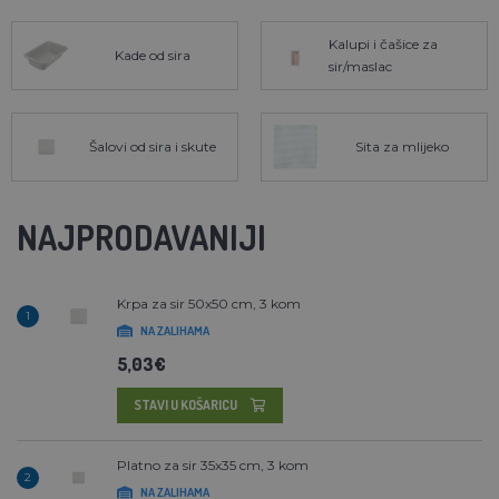
Kalupi i čašice za
Kade od sira
sir/maslac
Šalovi od sira i skute
Sita za mlijeko
NAJPRODAVANIJI
Krpa za sir 50x50 cm, 3 kom
1
NA ZALIHAMA
5,03€
STAVI U KOŠARICU
Platno za sir 35x35 cm, 3 kom
2
NA ZALIHAMA