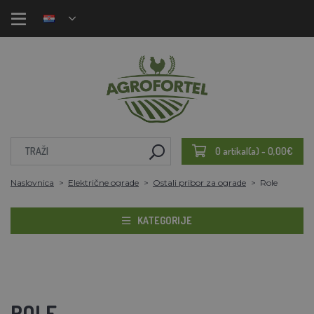
0 artikal(a) - 0,00€
Naslovnica
Električne ograde
Ostali pribor za ograde
Role
KATEGORIJE
ROLE