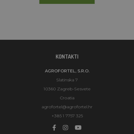
KONTAKTI
AGROFORTEL, S.R.O.
Slatinska 7
10360 Zagreb-Sesvete
Croatia
agrofortel@agrofortel.hr
+385 1 7757 325