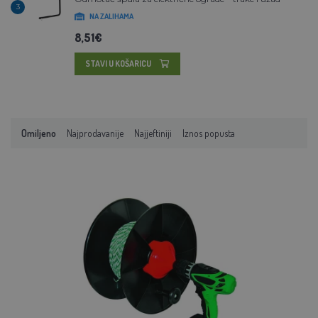
3
NA ZALIHAMA
8,51€
STAVI U KOŠARICU
Omiljeno
Najprodavanije
Najjeftiniji
Iznos popusta