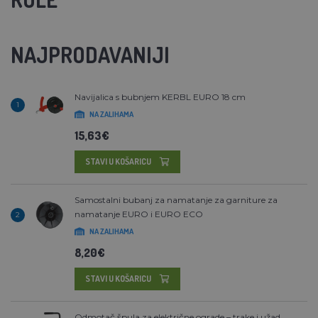
NAJPRODAVANIJI
Navijalica s bubnjem KERBL EURO 18 cm
1
NA ZALIHAMA
15,63€
STAVI U KOŠARICU
Samostalni bubanj za namatanje za garniture za
namatanje EURO i EURO ECO
2
NA ZALIHAMA
8,20€
STAVI U KOŠARICU
Odmotač špula za električne ograde – trake i užad