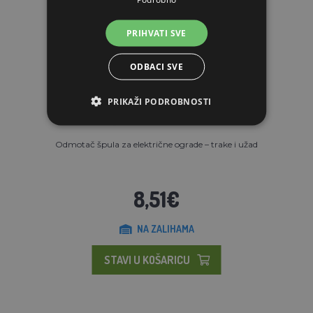
PRIHVATI SVE
ODBACI SVE
PRIKAŽI PODROBNOSTI
Odmotač špula za električne ograde – trake i užad
8,51€
NA ZALIHAMA
STAVI U KOŠARICU