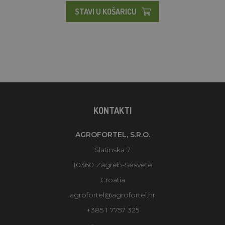
STAVI U KOŠARICU
KONTAKTI
AGROFORTEL, S.R.O.
Slatinska 7
10360 Zagreb-Sesvete
Croatia
agrofortel@agrofortel.hr
+385 1 7757 325