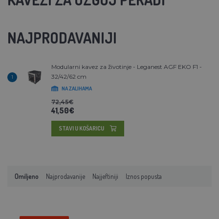
NAJPRODAVANIJI
Modularni kavez za životinje - Leganest AGF EKO F1 -
32/42/62 cm
1
NA ZALIHAMA
72,45€
41,50€
STAVI U KOŠARICU
Omiljeno
Najprodavanije
Najjeftiniji
Iznos popusta