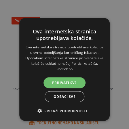
Popust 35%
Ova internetska stranica
upotrebljava kolačiće.
Ova internetska stranica upotrebljava kolačiće
u svrhe poboljšanja korisničkog iskustva.
Uporabom internetske stranice prihvaćate sve
kolačiće sukladno našoj Politici kolačića.
Podrobno
PRIHVATI SVE
Kavez za piliće - modularan - Leganest Care - 62 cm X 62 cm ...
ODBACI SVE
160,77€
103,75€
PRIKAŽI PODROBNOSTI
TRENUTNO NEMAMO NA SKLADIŠTU