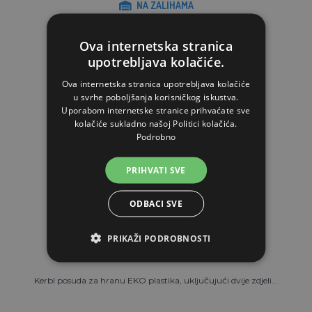
NA ZALIHAMA
STAVI U KOŠARICU
Ova internetska stranica
upotrebljava kolačiće.
Ova internetska stranica upotrebljava kolačiće
u svrhe poboljšanja korisničkog iskustva.
Uporabom internetske stranice prihvaćate sve
kolačiće sukladno našoj Politici kolačića.
Podrobno
PRIHVATI SVE
ODBACI SVE
PRIKAŽI PODROBNOSTI
Kerbl posuda za hranu EKO plastika, uključujući dvije zdjeli...