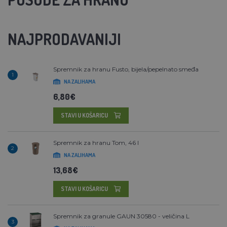
NAJPRODAVANIJI
Spremnik za hranu Fusto, bijela/pepelnato smeđa
1
NA ZALIHAMA
6,80€
STAVI U KOŠARICU
Spremnik za hranu Tom, 46 l
2
NA ZALIHAMA
13,68€
STAVI U KOŠARICU
Spremnik za granule GAUN 30580 - veličina L
3