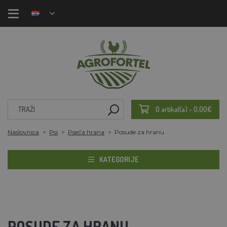
0 artikal(a) - 0,00€
Naslovnica
Psi
Pseća hrana
Posude za hranu
KATEGORIJE
POSUDE ZA HRANU