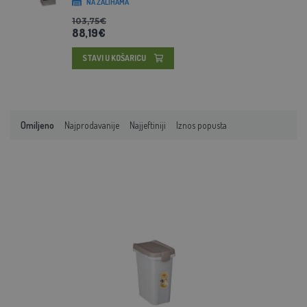
NA ZALIHAMA
103,75€
88,19€
STAVI U KOŠARICU
Omiljeno
Najprodavanije
Najjeftiniji
Iznos popusta