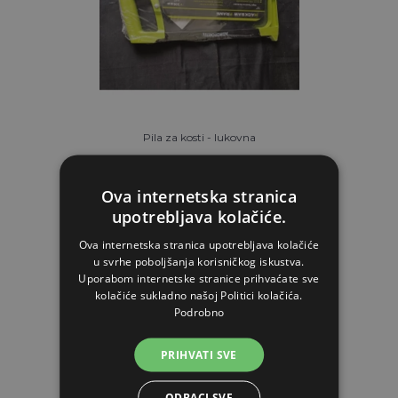
Pila za kosti - lukovna
Ova internetska stranica
28,53€
upotrebljava kolačiće.
Ova internetska stranica upotrebljava kolačiće
NA ZALIHAMA
u svrhe poboljšanja korisničkog iskustva.
Uporabom internetske stranice prihvaćate sve
STAVI U KOŠARICU
kolačiće sukladno našoj Politici kolačića.
Podrobno
PRIHVATI SVE
ODBACI SVE