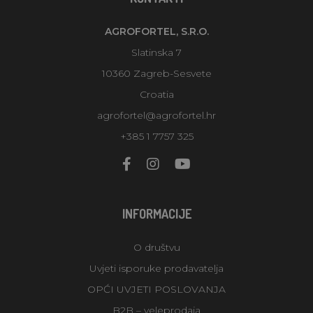
AGROFORTEL, S.R.O.
Slatinska 7
10360 Zagreb-Sesvete
Croatia
agrofortel@agrofortel.hr
+385 1 7757 325
INFORMACIJE
O društvu
Uvjeti isporuke prodavatelja
OPĆI UVJETI POSLOVANJA
B2B – veleprodaja