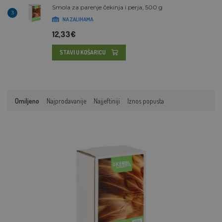
Smola za parenje čekinja i perja, 500 g
3
NA ZALIHAMA
12,33€
STAVI U KOŠARICU
Omiljeno
Najprodavanije
Najjeftiniji
Iznos popusta