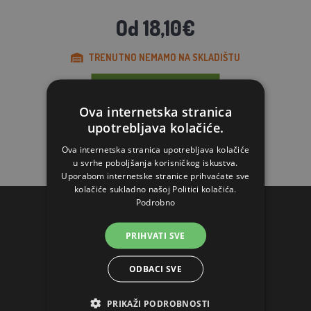
Od 18,10€
TRENUTNO NEMAMO NA SKLADIŠTU
STAVI U KOŠARICU
Ova internetska stranica
upotrebljava kolačiće.
Ova internetska stranica upotrebljava kolačiće
u svrhe poboljšanja korisničkog iskustva.
Uporabom internetske stranice prihvaćate sve
kolačiće sukladno našoj Politici kolačića.
Podrobno
KONTAKTI
PRIHVATI SVE
AGROFORTEL, S.R.O.
ODBACI SVE
Slatinska 7
10360 Zagreb-Sesvete
PRIKAŽI PODROBNOSTI