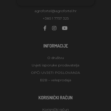
Croatia
agrofortel@agrofortel.hr
+385 1 7757 325
INFORMACIJE
O društvu
Uvjeti isporuke prodavatelja
OPĆI UVJETI POSLOVANJA
B2B – veleprodaja
KORISNIČKI RAČUN
Korisnički račun