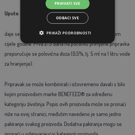
PRIHVATI SVE
Upute za hranjenje:
ODBACI SVE
PRIKAŽI PODROBNOSTI
daje se u količini od 10 ml na 1 litru krmne vode tijekom
cijele godine. Prva 2-3 dana na početku primjene pripravka
preporučuje se polovična doza (0,5%, tj. 5 ml na 1 litru vode
za hranjenje).
Pripravak se može kombinirati i istovremeno davati s bilo
kojim proizvodom marke BENEFEED® za određenu
kategoriju životinja. Popis ovih proizvoda može se pronaći
niže na ovoj stranici, međutim navedeno je samo jedno
pakiranje svakog proizvoda. Dodatna pakiranja mogu se
pronaći u odgovarajućoj kategoriji proizvoda.