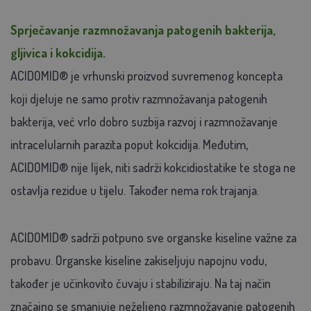
Sprječavanje razmnožavanja patogenih bakterija,
gljivica i kokcidija.
ACIDOMID® je vrhunski proizvod suvremenog koncepta
koji djeluje ne samo protiv razmnožavanja patogenih
bakterija, već vrlo dobro suzbija razvoj i razmnožavanje
intracelularnih parazita poput kokcidija. Međutim,
ACIDOMID® nije lijek, niti sadrži kokcidiostatike te stoga ne
ostavlja rezidue u tijelu. Također nema rok trajanja.
ACIDOMID® sadrži potpuno sve organske kiseline važne za
probavu. Organske kiseline zakiseljuju napojnu vodu,
također je učinkovito čuvaju i stabiliziraju. Na taj način
značajno se smanjuje neželjeno razmnožavanje patogenih