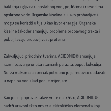
bakterija i gljivica u opskrbnoj vodi, pojilištima i razvodima
opskrbne vode. Organske kiseline su lako probavljive i
mogu se koristiti u tijelu kao izvor energije. Organske
kiseline također smanjuju probleme probavnog trakta i
poboljšavaju probavljivost proteina.
Zahvaljujući prirodnim tvarima, ACIDOMID® smanjuje
razmnožavanje unutarstaničnih parazita, poput kokcidija.
No, za maksimalan učinak potrebno ju je redovito dodavati
u napojnu vodu kad god je mijenjate.
Kao jedini pripravak takve vrste na tržištu, ACIDOMID®
sadrži uravnotežen omjer elektrolitičkih elemenata koji