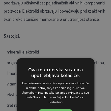
podržavaju učinkovitost pojedinačnih aktivnih komponenti
proizvoda. Elektroliti ubrzavaju i povećavaju prolaz aktivnih
tvari preko stanične membrane u unutrašnjost stanice.
Sastojci:
minerali, elektroliti
organske kiseline (mravlja, propionska, mliječna, octena,
Ova internetska stranica
limunska i druge)
upotrebljava kolačiće.
Ova internetska stranica upotrebljava kolačiće
vitamin C
u svrhe poboljšanja korisničkog iskustva.
Uporabom internetske stranice prihvaćate sve
ekstrakti prirodnog podrijetla
kolačiće sukladno našoj Politici kolačića.
Podrobno
tretirana voda za piće