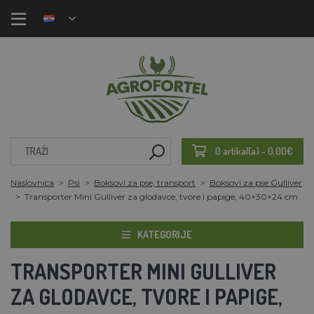
0 artikal(a) - 0,00€
Naslovnica
Psi
Boksovi za pse, transport
Boksovi za pse Gulliver
Transporter Mini Gulliver za glodavce, tvore i papige, 40×30×24 cm
KATEGORIJE
TRANSPORTER MINI GULLIVER
ZA GLODAVCE, TVORE I PAPIGE,