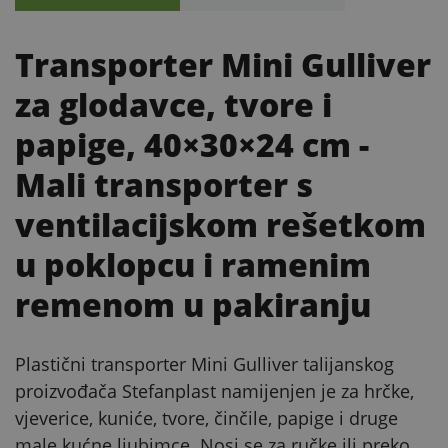
Transporter Mini Gulliver
za glodavce, tvore i
papige, 40×30×24 cm
-
Mali transporter s
ventilacijskom rešetkom
u poklopcu i ramenim
remenom u pakiranju
Plastični transporter Mini Gulliver talijanskog
proizvođača Stefanplast namijenjen je za hrčke,
vjeverice, kuniće, tvore, činčile, papige i druge
male kućne ljubimce. Nosi se za ručke ili preko