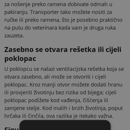
za nošenje preko ramena dobivate odmah u
pakiranju. Transporter tako možete nositi za
ručke ili preko ramena, što je posebno praktično
na putu do veterinara kada vam je druga ruka
zauzeta.
Zasebno se otvara rešetka ili cijeli
poklopac
U poklopcu se nalazi ventilacijska rešetka koja se
otvara zasebno, ali može se otvoriti i cijeli
poklopac. Kroz manji otvor možete dodati hranu
ili provjeriti životinju bez rizika od bijega; cijeli
poklopac podižete kod vađenja, čišćenja ili
zamjene stelje. Kod malih i brzih životinja, poput
hrčaka ili činčila, ova razlika je itekako važna.
Sigurno zatvaranje kopčom