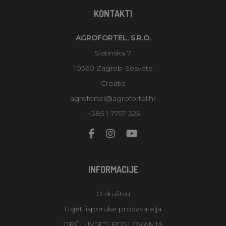
KONTAKTI
AGROFORTEL, S.R.O.
Slatinska 7
10360 Zagreb-Sesvete
Croatia
agrofortel@agrofortel.hr
+385 1 7757 325
INFORMACIJE
O društvu
Uvjeti isporuke prodavatelja
OPĆI UVJETI POSLOVANJA