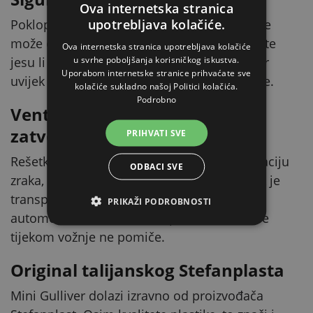
Ova internetska stranica
upotrebljava kolačiće.
Poklopac drži kopča koju životinja iznutra ne
može otvoriti. Prije svakog nošenja provjerite
Ova internetska stranica upotrebljava kolačiće
u svrhe poboljšanja korisničkog iskustva.
jesu li zasuni sigurno zatvoreni i transporter
Uporabom internetske stranice prihvaćate sve
uvijek nosite za ručku ili predviđene oslonce.
kolačiće sukladno našoj Politici kolačića.
Podrobno
Ventilacija i kad je transporter
zatvoren
PRIHVATI SVE
Rešetka u poklopcu osigurava stalnu cirkulaciju
ODBACI SVE
zraka, pa ljubimac ima dovoljno kisika i dok je
transporter zatvoren. Ako životinju vozite u
PRIKAŽI PODROBNOSTI
automobilu, učvrstite transporter tako da se
tijekom vožnje ne pomiče.
Original talijanskog Stefanplasta
Mini Gulliver dolazi izravno od proizvođača