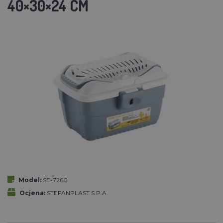
40×30×24 CM
Model:
SE-7260
Ocjena:
STEFANPLAST S.P.A.