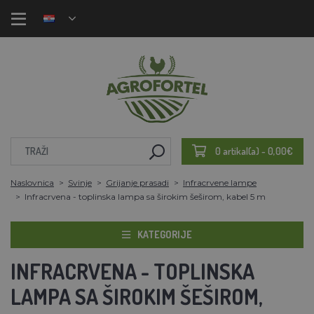
0 artikal(a) - 0,00€
Naslovnica
Svinje
Grijanje prasadi
Infracrvene lampe
Infracrvena - toplinska lampa sa širokim šeširom, kabel 5 m
KATEGORIJE
INFRACRVENA - TOPLINSKA
LAMPA SA ŠIROKIM ŠEŠIROM,