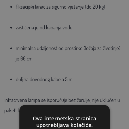
fiksacijski lanac za sigurno vješanje (do 20 kg)
zaštićena je od kapanja vode
minimalna udaljenost od prostirke (ležaja za životinje)
je 60 cm
duljina dovodnog kabela 5 m
Infracrvena lampa se isporučuje bez žarulje, nije uključen u
paket! Izaberite žarulje u kategoriji "Žarulje i radijatori".
Ova internetska stranica
upotrebljava kolačiće.