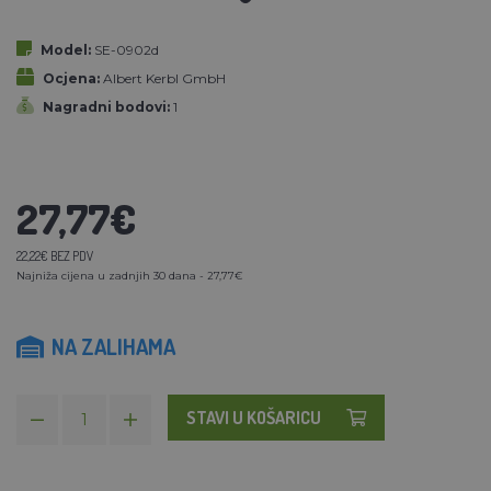
Model:
SE-0902d
Ocjena:
Albert Kerbl GmbH
Nagradni bodovi:
1
27,77€
22,22€ BEZ PDV
Najniža cijena u zadnjih 30 dana - 27,77€
NA ZALIHAMA
STAVI U KOŠARICU