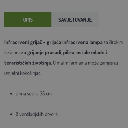
OPIS
SAVJETOVANJE
Infracrveni grijač - grijaća infracrvena lampa
sa širokim
šeširom
za grijanje prasadi, pilića, ostale mlade i
terarističkih životinja.
U malim farmama može zamijeniti
umjetni kokošinjac.
širina šešira 35 cm
8 ventilacijskih otvora