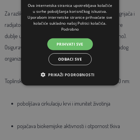
Ova internetska stranica upotrebljava kolačiće
u svrhe poboljšanja korisničkog iskustva.
Za razliku od topline metalnih, plastičnih ili keramičkih grijača i
Uporabom internetske stranice prihvaćate sve
kolačiće sukladno našoj Politici kolačića.
radijatora, svjetlosno zračenje ove valne duljine prodire
Podrobno
dublje u tijelo životinje (nije važno je li crveno ili prozirno).
PRIHVATI SVE
Osigurava potrebnu dozu svjetlosti za zdrav razvoj mladog
organizma.
ODBACI SVE
PRIKAŽI PODROBNOSTI
Toplinsko zračenje s valnom duljinom od približno 1200 nm:
poboljšava cirkulaciju krvi i imunitet životinja
pojačava biokemijske aktivnosti i otpornost tkiva