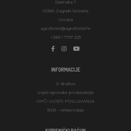
Slatinska 7
10360 Zagreb-Sesvete
Croatia
agrofortel@agrofortel.hr
+385 1 7757 325
INFORMACIJE
O društvu
Uvjeti isporuke prodavatelja
OPĆI UVJETI POSLOVANJA
B2B – veleprodaja
KORISNIČKI RAČUN