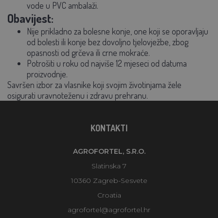
vode u PVC ambalaži.
Obavijest:
Nije prikladno za bolesne konje, one koji se oporavljaju
od bolesti ili konje bez dovoljno tjelovježbe, zbog
opasnosti od grčeva ili crne mokraće.
Potrošiti u roku od najviše 12 mjeseci od datuma
proizvodnje.
Savršen izbor za vlasnike koji svojim životinjama žele
osigurati uravnoteženu i zdravu prehranu.
KONTAKTI
AGROFORTEL, S.R.O.
Slatinska 7
10360 Zagreb-Sesvete
Croatia
agrofortel@agrofortel.hr