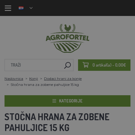
0 artikal(a) - 0,00€
Naslovnica
Konji
Dodaci hrani za konje
Stočna hrana za zobene pahuljice 15 kg
KATEGORIJE
STOČNA HRANA ZA ZOBENE
PAHULJICE 15 KG