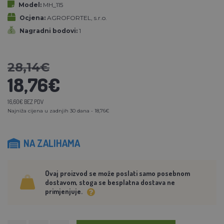
Model:
MH_115
Ocjena:
AGROFORTEL, s.r.o.
Nagradni bodovi:
1
28,14€
18,76€
16,60€ BEZ PDV
Najniža cijena u zadnjih 30 dana - 18,76€
NA ZALIHAMA
Ovaj proizvod se može poslati samo posebnom
dostavom, stoga se besplatna dostava ne
primjenjuje.