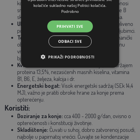
kondiciju, posebno kod pasa pod stresom, pridonosi
kolačiće sukladno našoj Politici kolačića.
smirivanju probave i nadopunjuje važne vitamine B
Podrobno
skupine, minerale poput kalcija i fosfora te vlakna.
Ukusno posluživanje:
Posluženo s juhom i preliveno
PRIHVATI SVE
povrćem za izvrstan okus koji će obožavati vaši ljubimci.
Toplinska obrada:
Zrno zobi je oljušteno i mehanički
ODBACI SVE
obrađeno. Hidrotermalna obrada povećava krmnu
vrijednost, poboljšava probavljivost škroba,
PRIKAŽI PODROBNOSTI
bjelančevina i masti.
Kvaliteta hrane:
Čisto žito bez mekinja, sa sadržajem
proteina 13,5%, nezasićenih masnih kiselina, vitamina
B1, B6, E, željeza, kalcija i dr.
Energetski bogat:
Visok energetski sadržaj (SEk 14,4
MJ), važno je pratiti obroke hrane za konje prema
opterećenju.
Koristiti:
Doziranje za konje:
cca 400 - 2000 g/dan, ovisno o
opterećenosti i konstituciji životinje.
Skladištenje:
Čuvati u suhoj, dobro zatvorenoj posudi,
najbolje u papirnatoj vrećici. Čuvajte se kondenzacije