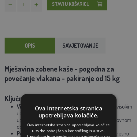
STAVI U KOŠARICU
OPIS
SAVJETOVANJE
Mješavina zobene kaše - pogodna za
povećanje vlakana - pakiranje od 15 kg
Ključna svojstva:
Visoko probavljiva:
Lako probavljiva smjesa s visokim
Ova internetska stranica
udjelom proteina, nezasićenih masnih kiselina i
upotrebljava kolačiće.
ugljikohidrata, idealna za dodavanje vlakana redovnom
Ova internetska stranica upotrebljava kolačiće
obroku hrane.
u svrhe poboljšanja korisničkog iskustva.
Potpora zdravlju i kondiciji:
Jača zdravlje i tjelesnu
Uporabom internetske stranice prihvaćate sve