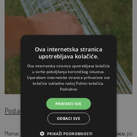
Ova internetska stranica
upotrebljava kolačiće.
Ova internetska stranica upotrebljava kolačiće
u svrhe poboljšanja korisničkog iskustva.
Uporabom internetske stranice prihvaćate sve
kolačiće sukladno našoj Politici kolačića.
Podrobno
PRIHVATI SVE
Postavljanje i korištenje mamaca
ODBACI SVE
Mamac se fiksira u
sredini kaveza izravno na mrežicu
, po
PRIKAŽI PODROBNOSTI