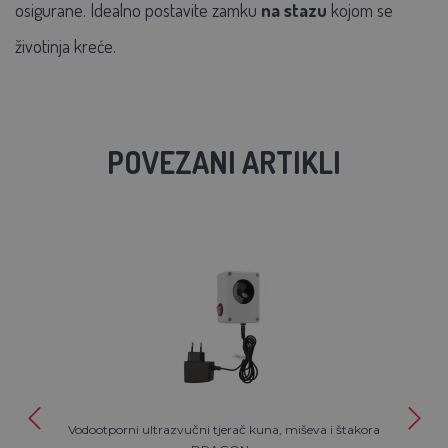
osigurane. Idealno postavite zamku
na stazu
kojom se
životinja kreće.
POVEZANI ARTIKLI
Vodootporni ultrazvučni tjerač kuna, miševa i štakora