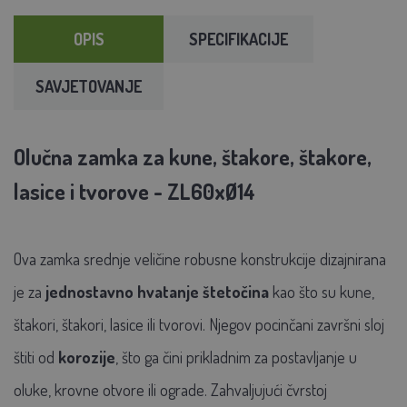
OPIS
SPECIFIKACIJE
SAVJETOVANJE
Olučna zamka za kune, štakore, štakore,
lasice i tvorove - ZL60xØ14
Ova zamka srednje veličine robusne konstrukcije dizajnirana
je za
jednostavno hvatanje štetočina
kao što su kune,
štakori, štakori, lasice ili tvorovi. Njegov pocinčani završni sloj
štiti od
korozije
, što ga čini prikladnim za postavljanje u
oluke, krovne otvore ili ograde. Zahvaljujući čvrstoj