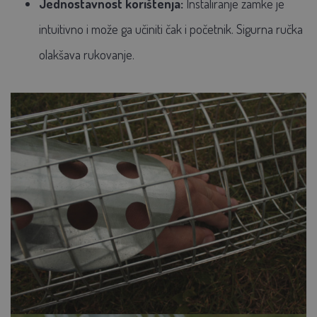
Jednostavnost korištenja:
Instaliranje zamke je
intuitivno i može ga učiniti čak i početnik. Sigurna ručka
olakšava rukovanje.