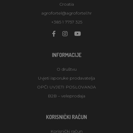
Croatia
agrofortel@agrofortel.hr
+385 1 7757 325
INFORMACIJE
O društvu
Uvjeti isporuke prodavatelja
OPĆI UVJETI POSLOVANJA
B2B – veleprodaja
KORISNIČKI RAČUN
Korisnički račun