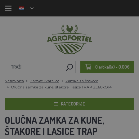
0 artikal(a) - 0,00€
Naslovnica
Zamke i varalice
Zamka za štakore
Olučna zamka za kune, štakore i lasice TRAP ZL60xO14
KATEGORIJE
OLUČNA ZAMKA ZA KUNE,
ŠTAKORE I LASICE TRAP