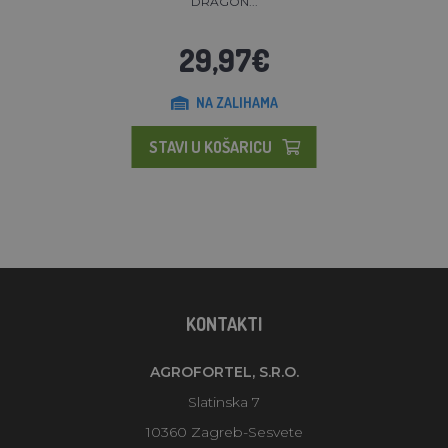
DRAGON...
29,97€
NA ZALIHAMA
STAVI U KOŠARICU
KONTAKTI
AGROFORTEL, S.R.O.
Slatinska 7
10360 Zagreb-Sesvete