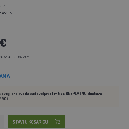
l Srl
ovi:
17
5€
ih 30 dana - 574,05€
HAMA
a ovog proizvoda zadovoljava limit za BESPLATNU dostavu
00€).
STAVI U KOŠARICU