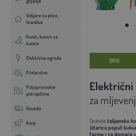
grijanje
Volijere za ptice,
hranilice
Kunići, kućice za
kuniće
Električne ograde
OPIS
Pčelarstvo
Električni 
Poljoprivredne
potrepštine
za mljeven
Goveda
Doživite
talijansku kv
Konji
žitarica poput kukur
farme i za domaće u