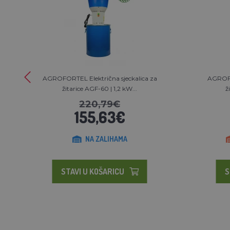
AGROFORTEL Električna sjeckalica za
AGROFO
žitarice AGF-60 | 1,2 kW...
ž
220,79€
155,63€
NA ZALIHAMA
STAVI U KOŠARICU
S