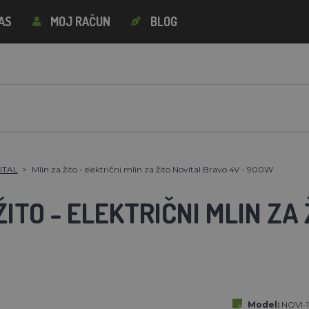
AS
MOJ RAČUN
BLOG
VITAL
Mlin za žito - električni mlin za žito Novital Bravo 4V - 900W
ŽITO - ELEKTRIČNI MLIN ZA
Model:
NOVI-