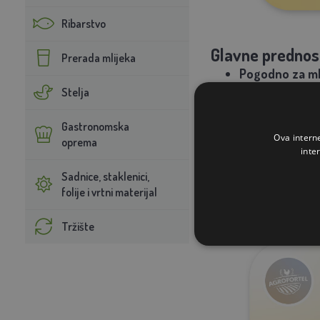
Ribarstvo
Glavne prednost
Prerada mlijeka
Pogodno za mlj
Brušenje se vrš
Stelja
Tijelo izrađeno 
Inovativni
spr
Gastronomska
Kontrola dozir
Ova intern
oprema
inte
Sigurnost:
tro
Gratis dar!:
sit
Sadnice, staklenici,
Proizvedeno u I
folije i vrtni materijal
Tržište