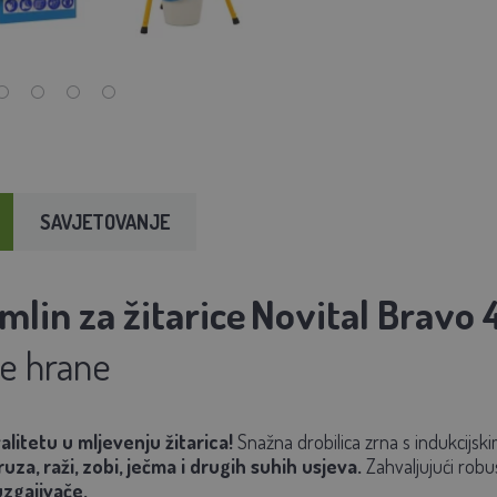
SAVJETOVANJE
mlin za žitarice
Novital Bravo 
je hrane
alitetu u mljevenju žitarica!
Snažna drobilica zrna s indukcij
uza, raži, zobi, ječma i drugih suhih usjeva.
Zahvaljujući robu
zgajivače.