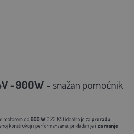
4V -
900W
- snažan pomoćnik
skim motorom od
900 W
(1,22 KS) idealna je za
preradu
snoj konstrukciji i performansama, prikladan je
i za manje