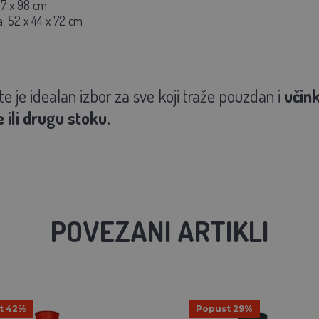
67 x 98 cm
: 52 x 44 x 72 cm
te je idealan izbor za sve koji traže pouzdan i
učink
 ili drugu stoku.
POVEZANI ARTIKLI
t 42%
Popust 29%