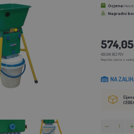
Ocjena:
Novita
Nagradni bod
574,0
459,24€ BEZ PDV
Najniža cijena u zadnj
NA ZALI
Cijen
(200,