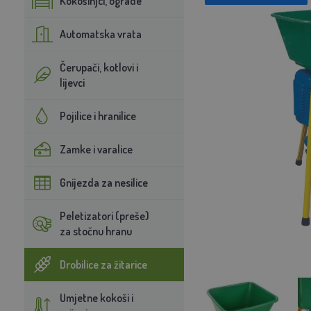
Kokošinjci, ograde
Automatska vrata
Čerupači, kotlovi i
lijevci
Pojilice i hranilice
Zamke i varalice
Gnijezda za nesilice
Peletizatori (preše)
za stočnu hranu
Drobilice za žitarice
Umjetne kokoši i