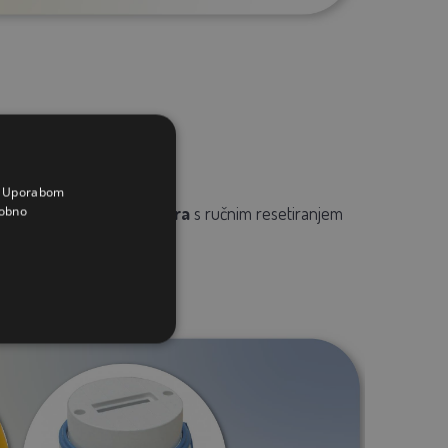
opac se zatvara.
a. Uporabom
obno
i
toplinska zaštita motora
s ručnim resetiranjem