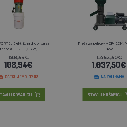
RTEL Električna drobilica za
Preša za pelete - AGF-120M, 
itarice AGF-25 | 1,0 kW,...
3kW
188,59€
1.452,50€
108,94€
1.037,50€
OČEKUJEMO: 07.08.
NA ZALIHAMA
TAVI U KOŠARICU
STAVI U KOŠARICU