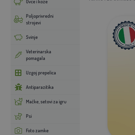
Ovce i koze
Poljoprivredni
strojevi
Svinje
Veterinarska
pomagala
Uzgoj prepelica
Antiparazitika
Mačke, setovi za igru
Psi
Foto zamke