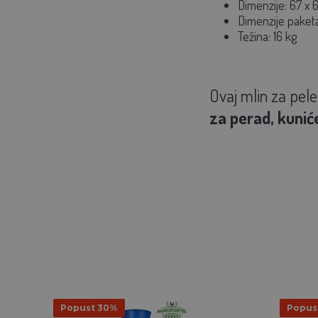
Dimenzije: 67 x 
Dimenzije paketa
Težina: 16 kg
Ovaj mlin za pele
za perad, kuniće
Popust 30%
Popus