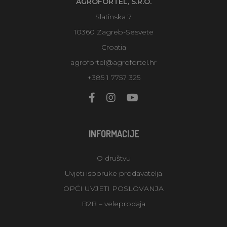
AGROFORTEL, S.R.O.
Slatinska 7
10360 Zagreb-Sesvete
Croatia
agrofortel@agrofortel.hr
+385 1 7757 325
INFORMACIJE
O društvu
Uvjeti isporuke prodavatelja
OPĆI UVJETI POSLOVANJA
B2B – veleprodaja