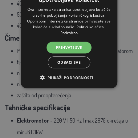
400 - 600 kg kukuruza
Ova internetska stranica upotrebljava kolačiće
500 - 700 kg graha
u svrhe poboljšanja korisničkog iskustva.
Uporabom internetske stranice prihvaćate sve
400 - 600 kg graška
kolačiće sukladno našoj Politici kolačića.
Podrobno
Čime se može pohvaliti ova cijedilica?
PRIHVATI SVE
Monofazni asinkroni motor sa startnim kondenzatorom
tijelo od lijevanog željeza
ODBACI SVE
niska buka
PRIKAŽI PODROBNOSTI
niske vibracije
zaštita od preopterećenja
Tehničke specifikacije
Elektromotor
- 220 V | 50 Hz | max 2870 okretaja u
minuti | 3kW