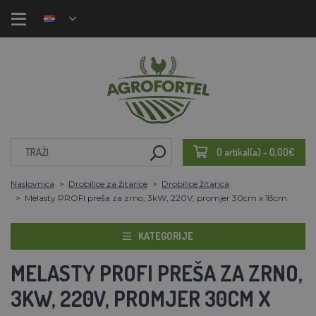
0 artikal(a) - 0,00€
Naslovnica
Drobilice za žitarice
Drobilice žitarica
Melasty PROFI preša za zrno, 3kW, 220V, promjer 30cm x 18cm
KATEGORIJE
MELASTY PROFI PREŠA ZA ZRNO,
3KW, 220V, PROMJER 30CM X