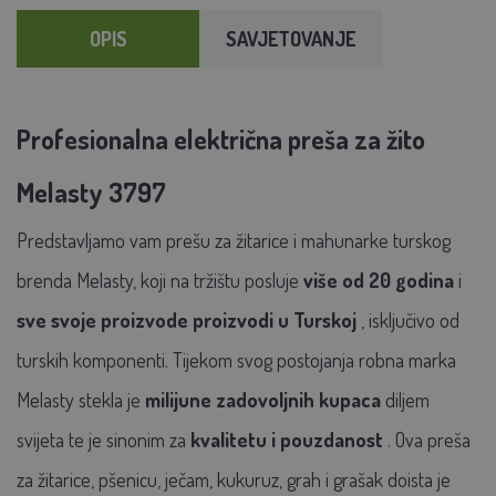
OPIS
SAVJETOVANJE
Profesionalna električna preša za žito
Melasty 3797
Predstavljamo vam prešu za žitarice i mahunarke turskog
brenda Melasty, koji na tržištu posluje
više od 20 godina
i
sve svoje proizvode proizvodi u Turskoj
, isključivo od
turskih komponenti. Tijekom svog postojanja robna marka
Melasty stekla je
milijune zadovoljnih kupaca
diljem
svijeta te je sinonim za
kvalitetu i pouzdanost
. Ova preša
za žitarice, pšenicu, ječam, kukuruz, grah i grašak doista je