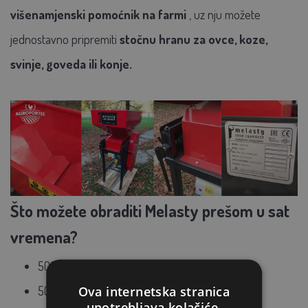
višenamjenski pomoćnik na farmi
, uz nju možete
jednostavno pripremiti
stočnu hranu za ovce, koze,
svinje, goveda ili konje.
Što možete obraditi Melasty prešom u sat
vremena?
500 - 700 kg pšenice
Ova internetska stranica
500 - 700 kg ječma
upotrebljava kolačiće.