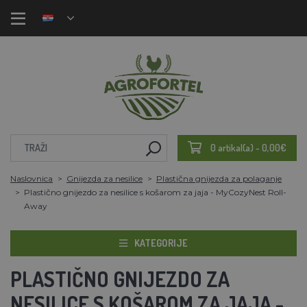
0 artikal(a) - 0,00€
Naslovnica
Gnijezda za nesilice
Plastična gnijezda za polaganje
Plastično gnijezdo za nesilice s košarom za jaja - MyCozyNest Roll-
Away
KATEGORIJE
PLASTIČNO GNIJEZDO ZA
NESILICE S KOŠAROM ZA JAJA -