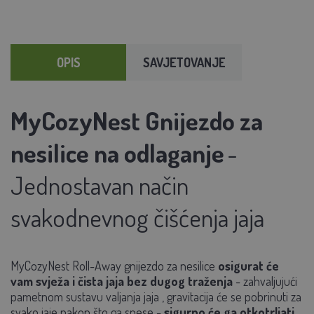
OPIS
SAVJETOVANJE
MyCozyNest Gnijezdo za
nesilice na odlaganje
-
Jednostavan način
svakodnevnog čišćenja jaja
MyCozyNest Roll-Away gnijezdo za nesilice
osigurat će
vam svježa i čista jaja bez dugog traženja
- zahvaljujući
pametnom
sustavu
valjanja jaja
, gravitacija će se pobrinuti za
svako jaje nakon što ga snese -
sigurno će ga otkotrljati