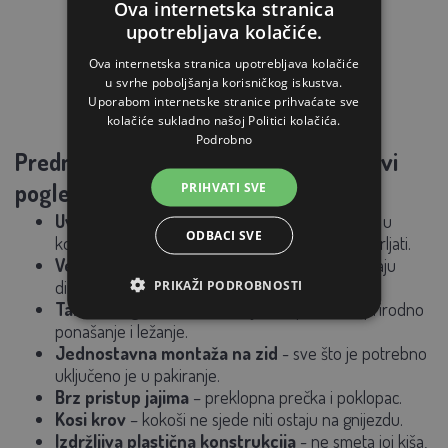
Ova internetska stranica
upotrebljava kolačiće.
Ova internetska stranica upotrebljava kolačiće
u svrhe poboljšanja korisničkog iskustva.
Uporabom internetske stranice prihvaćate sve
kolačiće sukladno našoj Politici kolačića.
Podrobno
Prednosti MyCozyNest gnijezda na prvi
pogled:
PRIHVATI SVE
Uvijek očistite jaja
– ona se odmah otkotrljaju u
ODBACI SVE
košaru za sakupljanje, gdje ih kokoš više neće prljati.
Vertikalna prečka
– sprječava kokoši da spavaju
PRIKAŽI PODROBNOSTI
direktno u gnijezdu.
Tamna i sigurna unutrašnjost
– podržava prirodno
ponašanje i ležanje.
Jednostavna montaža na zid
- sve što je potrebno
uključeno je u pakiranje.
Brz pristup jajima
– preklopna prečka i poklopac.
Kosi krov
– kokoši ne sjede niti ostaju na gnijezdu.
Izdržljiva plastična konstrukcija
- ne smeta joj kiša,