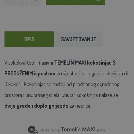
OPIS
SAVJETOVANJE
Visokokvalitetni masivni
TEMELÍN MAXI kokošinjac S
PRODUŽENIM ispustom
pruža utočište i ugodan okoliš za do
6 kokoši. Kokošinjac se sastoji od prostranog ograđenog
prostora i unutarnjeg dijela. Unutar kokošinjca nalaze se
dvije grede
i
duplo gnijezdo
za nesilice.