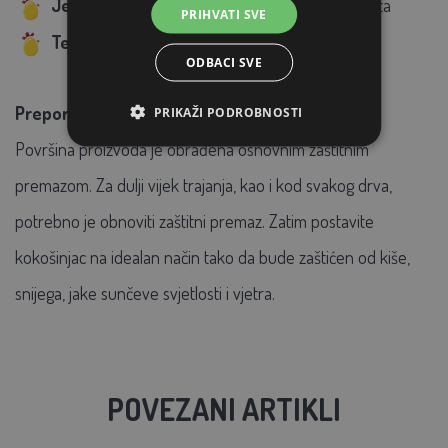
Jednostavna montaža
, pakiranje u dva paketa
PRIHVATI SVE
Težina:
33 kg
ODBACI SVE
Preporuka:
PRIKAŽI PODROBNOSTI
Površina proizvoda je obrađena osnovnim zaštitnim
premazom. Za dulji vijek trajanja, kao i kod svakog drva,
potrebno je obnoviti zaštitni premaz. Zatim postavite
kokošinjac na idealan način tako da bude zaštićen od kiše,
snijega, jake sunčeve svjetlosti i vjetra.
POVEZANI ARTIKLI