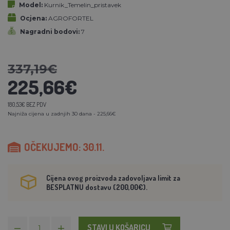
Model:
Kurnik_Temelin_pristavek
Ocjena:
AGROFORTEL
Nagradni bodovi:
7
337,19€
225,66€
180,53€ BEZ PDV
Najniža cijena u zadnjih 30 dana - 225,66€
OČEKUJEMO: 30.11.
Cijena ovog proizvoda zadovoljava limit za
BESPLATNU dostavu (200,00€).
STAVI U KOŠARICU