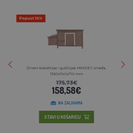
Popust 10%
Drveni kokošinjac i guščnjak HRADEC smeđa,
1360x740x710 mm
175,73€
158,58€
NA ZALIHAMA
STAVI U KOŠARICU