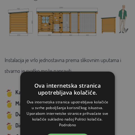
Instalacija je vrlo jednostavna prema slikovnim uputama i
stvarno je svatko može napraviti.
Ova internetska stranica
upotrebljava kolačiće.
Kapacitet kokošinjca:
6 kokoši
Ova internetska stranica upotrebljava kolačiće
Materijal:
kvalitetno masivno drvo smreke
u svrhe poboljšanja korisničkog iskustva.
Uporabom internetske stranice prihvaćate sve
Dvije grede
kolačiće sukladno našoj Politici kolačića.
Dimenzije:
2250x670x800 mm
Podrobno