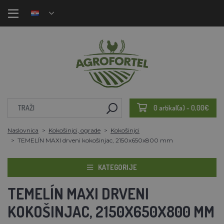
0 artikal(a) - 0,00€
Naslovnica
Kokošinjci, ograde
Kokošinjci
TEMELÍN MAXI drveni kokošinjac, 2150x650x800 mm
KATEGORIJE
TEMELÍN MAXI DRVENI
KOKOŠINJAC, 2150X650X800 MM