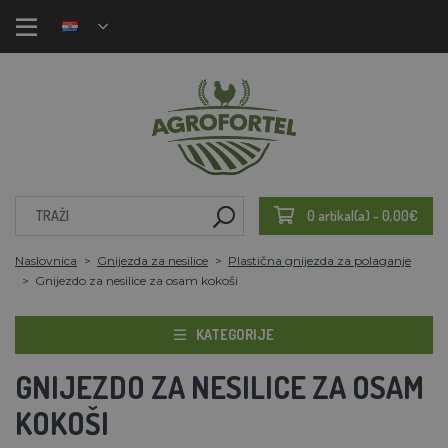
0 artikal(a) - 0,00€
Naslovnica
Gnijezda za nesilice
Plastična gnijezda za polaganje
Gnijezdo za nesilice za osam kokoši
KATEGORIJE
GNIJEZDO ZA NESILICE ZA OSAM
KOKOŠI