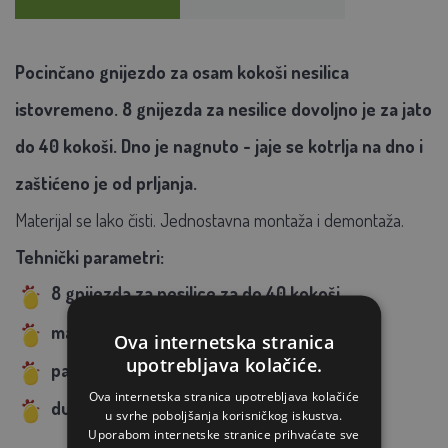
Pocinčano gnijezdo za osam kokoši nesilica
istovremeno. 8 gnijezda za nesilice dovoljno je za jato
do 40 kokoši. Dno je nagnuto - jaje se kotrlja na dno i
zaštićeno je od prljanja.
Materijal se lako čisti. Jednostavna montaža i demontaža.
Tehnički parametri:
8 gnijezda za nesilice za do 40 kokoši
materijal: plastika i cink
Ova internetska stranica
upotrebljava kolačiće.
pakiranje: 1 kom u kartonu
Ova internetska stranica upotrebljava kolačiće
dubina košare 160 mm
u svrhe poboljšanja korisničkog iskustva.
Uporabom internetske stranice prihvaćate sve