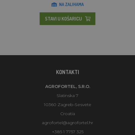
NA ZALIHAMA
STAVI U KOŠARICU
KONTAKTI
AGROFORTEL, S.R.O.
Slatinska 7
10360 Zagreb-Sesvete
Croatia
agrofortel@agrofortel.hr
+385 1 7757 325