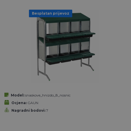
Besplatan prijevoz
Model:
snaskove_hnizdo_8_nosnic
Ocjena:
GAUN
Nagradni bodovi:
7