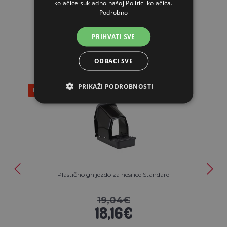
kolačiće sukladno našoj Politici kolačića.
Podrobno
POVEZANI ARTIKLI
PRIHVATI SVE
ODBACI SVE
PRIKAŽI PODROBNOSTI
Popust 5%
Plastično gnijezdo za nesilice Standard
19,04€
18,16€