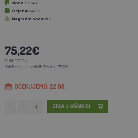
Model:
10140
Ocjena:
GAUN
Nagradni bodovi:
2
75,22€
60,18€ BEZ PDV
Najniža cijena u zadnjih 30 dana - 75,22€
OČEKUJEMO: 22.08.
STAVI U KOŠARICU