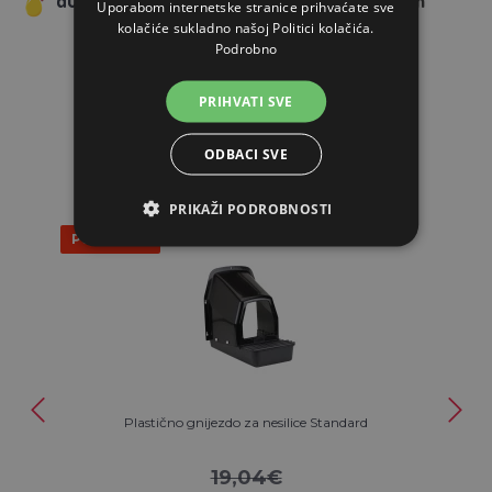
Uporabom internetske stranice prihvaćate sve
kolačiće sukladno našoj Politici kolačića.
Podrobno
PRIHVATI SVE
POVEZANI ARTIKLI
ODBACI SVE
PRIKAŽI PODROBNOSTI
Popust 5%
Plastično gnijezdo za nesilice Standard
19,04€