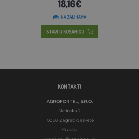
18,16€
NA ZALIHAMA
STAVI U KOŠARICU
KONTAKTI
AGROFORTEL, S.R.O.
Slatinska 7
10360 Zagreb-Sesvete
Croatia
agrofortel@agrofortel.hr