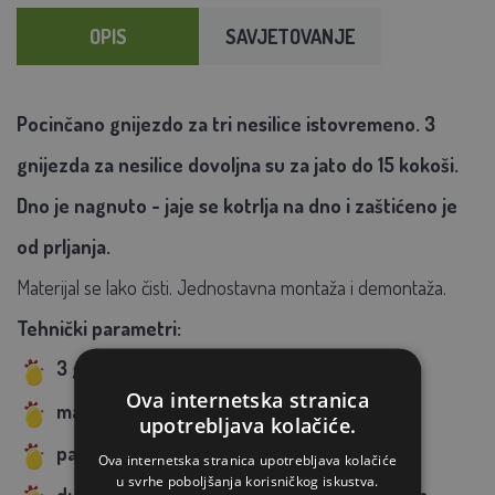
OPIS
SAVJETOVANJE
Pocinčano gnijezdo za tri nesilice istovremeno. 3
gnijezda za nesilice dovoljna su za jato do 15 kokoši.
Dno je nagnuto - jaje se kotrlja na dno i zaštićeno je
od prljanja.
Materijal se lako čisti. Jednostavna montaža i demontaža.
Tehnički parametri:
3 gnijezda za nesilice za do 15 kokoši
Ova internetska stranica
materijal: plastika i cink
upotrebljava kolačiće.
pakiranje: 1 kom u kartonu
Ova internetska stranica upotrebljava kolačiće
u svrhe poboljšanja korisničkog iskustva.
dubina košare 160 mm,
797 X 520 X 480 mm