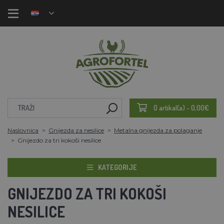
0 artikal(a) - 0,00€
Naslovnica
Gnijezda za nesilice
Metalna gnijezda za polaganje
Gnijezdo za tri kokoši nesilice
KATEGORIJE
GNIJEZDO ZA TRI KOKOŠI
NESILICE