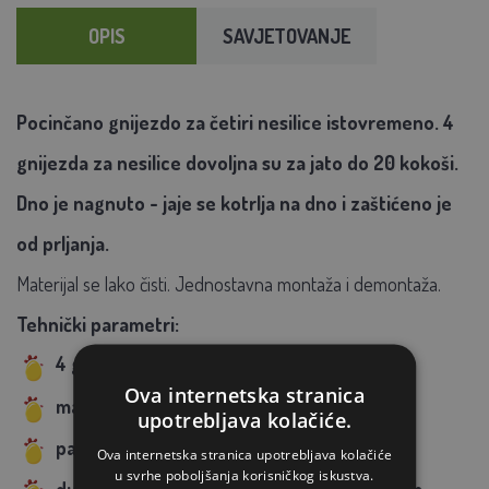
OPIS
SAVJETOVANJE
Pocinčano gnijezdo za četiri nesilice istovremeno. 4
gnijezda za nesilice dovoljna su za jato do 20 kokoši.
Dno je nagnuto - jaje se kotrlja na dno i zaštićeno je
od prljanja.
Materijal se lako čisti. Jednostavna montaža i demontaža.
Tehnički parametri:
4 gnijezda za nesilice za do 20 kokoši
Ova internetska stranica
materijal: plastika i cink
upotrebljava kolačiće.
pakiranje: 1 kom u kartonu
Ova internetska stranica upotrebljava kolačiće
u svrhe poboljšanja korisničkog iskustva.
dubina košare 160 mm,
1061 X 520 X 480 mm