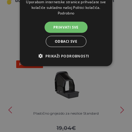
Uporabom internetske stranice prihvaćate sve
kolačiće sukladno našoj Politici kolačića.
Podrobno
PRIHVATI SVE
POVEZANI ARTIKLI
ODBACI SVE
PRIKAŽI PODROBNOSTI
Popust 5%
Plastično gnijezdo za nesilice Standard
19,04€