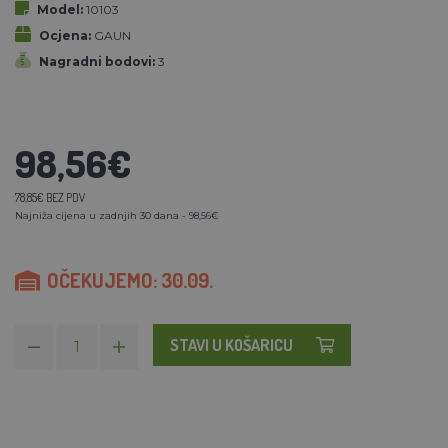
Model:
10103
Ocjena:
GAUN
Nagradni bodovi:
3
98,56€
78,85€ BEZ PDV
Najniža cijena u zadnjih 30 dana - 98,56€
OČEKUJEMO: 30.09.
STAVI U KOŠARICU