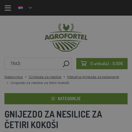
0 artikal(a) - 0,00€
Naslovnica
Gnijezda za nesilice
Metalna gnijezda za polaganje
Gnijezdo za nesilice za četiri kokoši
KATEGORIJE
GNIJEZDO ZA NESILICE ZA
ČETIRI KOKOŠI