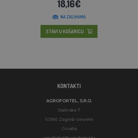
18,16€
NA ZALIHAMA
STAVI U KOŠARICU
KONTAKTI
AGROFORTEL, S.R.O.
Slatinska 7
10360 Zagreb-Sesvete
Croatia
agrofortel@agrofortel.hr