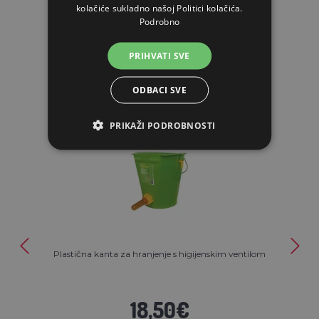
kolačiće sukladno našoj Politici kolačića.
Podrobno
PRIHVATI SVE
POVEZANI ARTIKLI
ODBACI SVE
PRIKAŽI PODROBNOSTI
Plastična kanta za hranjenje s higijenskim ventilom
18,50€