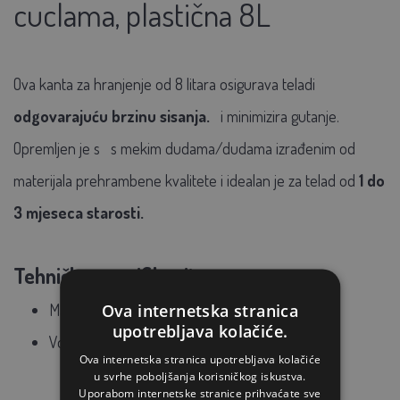
cuclama, plastična 8L
Ova kanta za hranjenje od 8 litara osigurava teladi
odgovarajuću brzinu sisanja.
i minimizira gutanje.
Opremljen je s
s mekim dudama/dudama
izrađenim od
materijala prehrambene kvalitete
i idealan je za telad od
1 do
3 mjeseca starosti.
Tehničke specifikacije:
Ova internetska stranica
Materijal: plastika prehrambene kvalitete
upotrebljava kolačiće.
Volumen: 8 l
Ova internetska stranica upotrebljava kolačiće
u svrhe poboljšanja korisničkog iskustva.
Uporabom internetske stranice prihvaćate sve