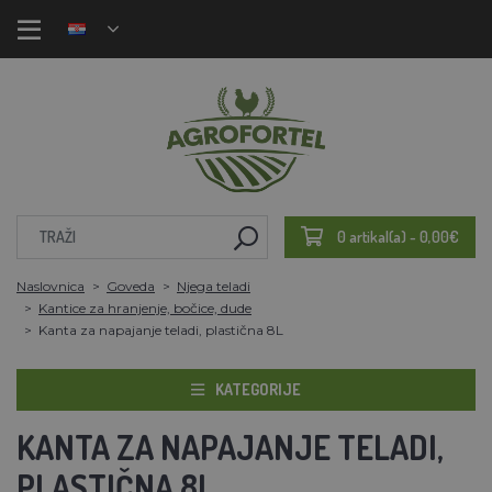
0 artikal(a) - 0,00€
Naslovnica
Goveda
Njega teladi
Kantice za hranjenje, bočice, dude
Kanta za napajanje teladi, plastična 8L
KATEGORIJE
KANTA ZA NAPAJANJE TELADI,
PLASTIČNA 8L