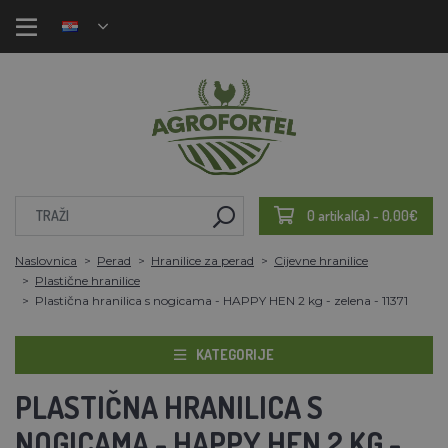
0 artikal(a) - 0,00€
Naslovnica
Perad
Hranilice za perad
Cijevne hranilice
Plastične hranilice
Plastična hranilica s nogicama - HAPPY HEN 2 kg - zelena - 11371
KATEGORIJE
PLASTIČNA HRANILICA S
NOGICAMA - HAPPY HEN 2 KG -