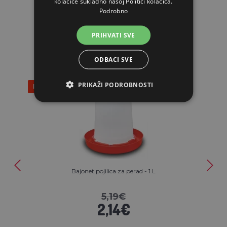
kolačiće sukladno našoj Politici kolačića.
Podrobno
POVEZANI ARTIKLI
PRIHVATI SVE
ODBACI SVE
PRIKAŽI PODROBNOSTI
Popust 59%
Bajonet pojilica za perad - 1 L
5,19€
2,14€