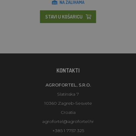
NA ZALIHAMA
STAVI U KOŠARICU
KONTAKTI
AGROFORTEL, S.R.O.
Slatinska 7
10360 Zagreb-Sesvete
Croatia
agrofortel@agrofortel.hr
+385 1 7757 325