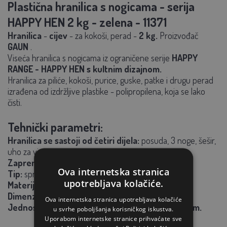
Plastična hranilica s nogicama - serija
HAPPY HEN 2 kg - zelena - 11371
Hranilica
-
cijev
- za kokoši, perad -
2 kg.
Proizvođač
GAUN
.
Viseća hranilica s nogicama iz ograničene serije
HAPPY
RANGE - HAPPY HEN s kultnim dizajnom.
Hranilica za piliće, kokoši, purice, guske, patke i drugu perad
izrađena od izdržljive plastike - polipropilena, koja se lako
čisti.
Tehnički parametri:
Hranilica se sastoji od četiri dijela:
posuda, 3 noge, šešir,
uho za vješanje.
Zapremina:
2 kg
Ova internetska stranica
Tip:
spremnik s nogama
upotrebljava kolačiće.
Materijal:
netoksična plastika
Dimenzije:
255 x 293 mm, noge 95 mm
Ova internetska stranica upotrebljava kolačiće
Jednostavno napunite posudu i zatvorite čepom.
u svrhe poboljšanja korisničkog iskustva.
Uporabom internetske stranice prihvaćate sve