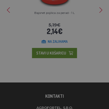
Bajonet pojilica za perad - 1 L
5,19€
2,14€
NA ZALIHAMA
STAVI U KOŠARICU
KONTAKTI
AGROFORTEL, S.R.O.