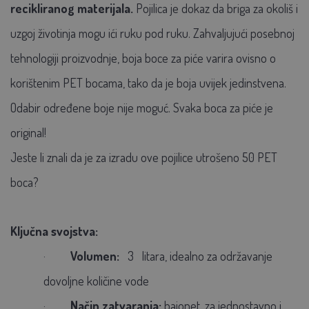
recikliranog materijala.
Pojilica
je dokaz da briga za okoliš i
uzgoj životinja mogu ići ruku pod ruku.
Zahvaljujući posebnoj
tehnologiji proizvodnje, boja boce za piće varira ovisno o
korištenim PET bocama, tako da je boja uvijek jedinstvena.
Odabir određene boje nije moguć. Svaka boca za piće je
original!
Jeste li znali da je za izradu ove pojilice utrošeno 50 PET
boca?
Ključna svojstva:
·
Volumen:
3
litara, idealno za održavanje
dovoljne količine vode
·
Način zatvaranja:
bajonet, za jednostavno i