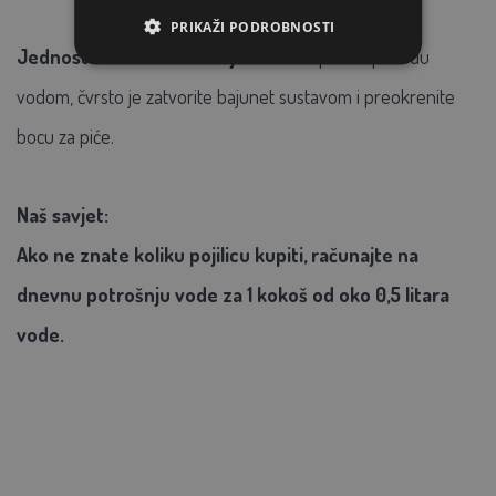
PRIKAŽI PODROBNOSTI
Jednostavan za korištenje:
samo napunite posudu
vodom, čvrsto je zatvorite bajunet sustavom i preokrenite
bocu za piće.
Naš savjet:
Ako ne znate koliku pojilicu kupiti, računajte na
dnevnu potrošnju vode za 1 kokoš od oko 0,5 litara
vode.