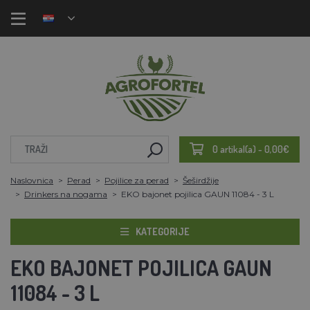
0 artikal(a) - 0,00€
Naslovnica
Perad
Pojilice za perad
Šeširdžije
Drinkers na nogama
EKO bajonet pojilica GAUN 11084 - 3 L
KATEGORIJE
EKO BAJONET POJILICA GAUN
11084 - 3 L