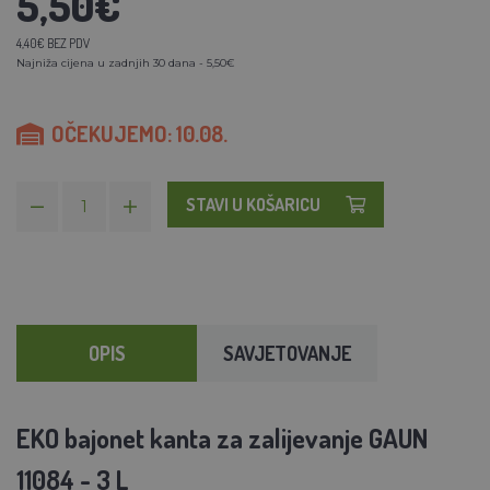
5,50€
4,40€ BEZ PDV
Najniža cijena u zadnjih 30 dana - 5,50€
OČEKUJEMO: 10.08.
STAVI U KOŠARICU
OPIS
SAVJETOVANJE
EKO bajonet kanta za zalijevanje GAUN
11084 - 3 L