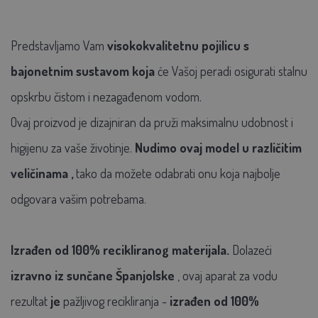
Predstavljamo Vam
visokokvalitetnu pojilicu
s
bajonetnim sustavom
koja
će Vašoj peradi osigurati stalnu
opskrbu čistom i nezagađenom vodom.
Ovaj proizvod je dizajniran da pruži maksimalnu udobnost i
higijenu za vaše životinje.
Nudimo ovaj model u različitim
veličinama
,
tako da možete odabrati onu koja najbolje
odgovara vašim potrebama.
Izrađen od 100% recikliranog materijala.
Dolazeći
izravno iz sunčane Španjolske
,
ovaj aparat za vodu
rezultat
je
pažljivog recikliranja -
izrađen od 100%