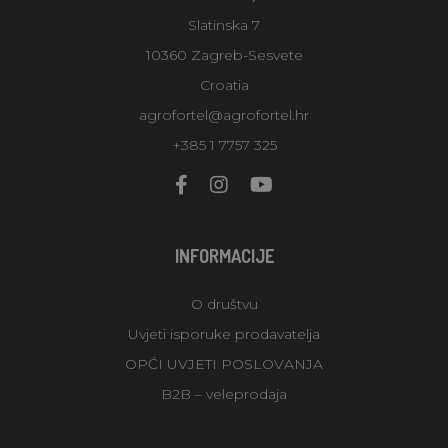
Slatinska 7
10360 Zagreb-Sesvete
Croatia
agrofortel@agrofortel.hr
+385 1 7757 325
INFORMACIJE
O društvu
Uvjeti isporuke prodavatelja
OPĆI UVJETI POSLOVANJA
B2B – veleprodaja