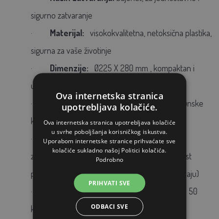
sigurno zatvaranje
·
Materijal:
visokokvalitetna, netoksična plastika,
sigurna za vaše životinje
·
Dimenzije:
Ø225 X 280 mm
, kompaktan i
učinkovit dizajn
Ova internetska stranica
·
Proizvedeno u Španjolskoj:
jamstvo vrhunske
upotrebljava kolačiće.
kvalitete i trajnosti
Ova internetska stranica upotrebljava kolačiće
u svrhe poboljšanja korisničkog iskustva.
·
Na nogama:
u paketu su praktične nogice,
Uporabom internetske stranice prihvaćate sve
kolačiće sukladno našoj Politici kolačića.
zahvaljujući kojima će biti ograničena mogućnost
Podrobno
prljanja vode s posteljinom (nogice se lako skidaju)
PRIHVATI SVE
·
100% reciklirani materijal:
napravljeno od 50
ODBACI SVE
kom PET boca