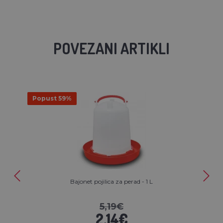
POVEZANI ARTIKLI
Popust 59%
Bajonet pojilica za perad - 1 L
5,19€
2,14€