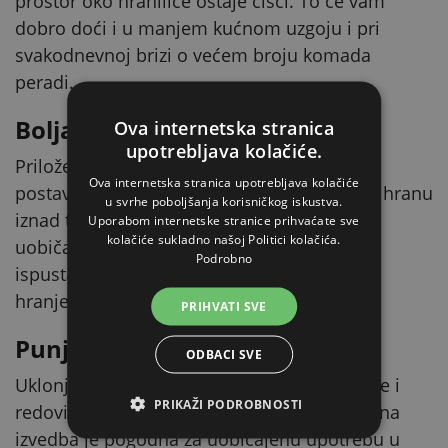
prostor oko hranilice ostaje čišći. To će vam
dobro doći i u manjem kućnom uzgoju i pri
svakodnevnoj brizi o većem broju komada
peradi.
Bolja higijena i stabilnost
Ova internetska stranica
upotrebljava kolačiće.
Priložene nožice osiguravaju stabilnije
Ova internetska stranica upotrebljava kolačiće
postavljanje hranilice i istovremeno podižu hranu
u svrhe poboljšanja korisničkog iskustva.
iznad tla. Sadržaj je tako bolje zaštićen od
Uporabom internetske stranice prihvaćate sve
kolačiće sukladno našoj Politici kolačića.
uobičajenih nečistoća s poda kokošinjca ili
Podrobno
ispusta, što doprinosi čišćem i praktičnijem
hranjenju.
PRIHVATI SVE
Punjenje i čišćenje bez muke
ODBACI SVE
Uklonjivi poklopac olakšava dosipanje hrane i
PRIKAŽI PODROBNOSTI
redovito čišćenje pojedinih dijelova. Plastična
izvedba je pogodna za uobičajenu upotrebu u