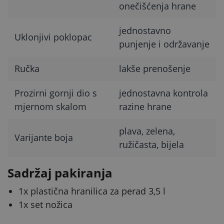
onečišćenja hrane
jednostavno
Uklonjivi poklopac
punjenje i održavanje
Ručka
lakše prenošenje
Prozirni gornji dio s
jednostavna kontrola
mjernom skalom
razine hrane
plava, zelena,
Varijante boja
ružičasta, bijela
Sadržaj pakiranja
1x plastična hranilica za perad 3,5 l
1x set nožica