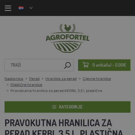
0 artikal(a) - 0,00€
Naslovnica
Perad
Hranilice za perad
Cijevne hranilice
Plastične hranilice
Pravokutna hranilica za perad KERBL 3,5 l, plastična
KATEGORIJE
PRAVOKUTNA HRANILICA ZA
PERAD KERBL 3,5 L, PLASTIČNA