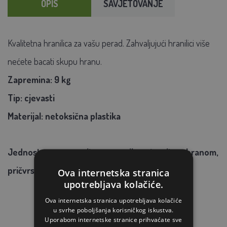
OPIS
SAVJETOVANJE
Kvalitetna hranilica za vašu perad. Zahvaljujući hranilici više
nećete bacati skupu hranu.
Zapremina: 9 kg
Tip: cjevasti
Materijal: netoksična plastika
Jednostavno napunite spremnik rastresitom hranom,
pričvrstite čep i preokrenite hranilicu.
Ova internetska stranica
upotrebljava kolačiće.
Ova internetska stranica upotrebljava kolačiće
u svrhe poboljšanja korisničkog iskustva.
Uporabom internetske stranice prihvaćate sve