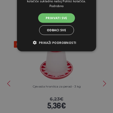
kolačiće sukladno našoj Politici kolačića.
Podrobno
POVEZANI ARTIKLI
PRIHVATI SVE
ODBACI SVE
PRIKAŽI PODROBNOSTI
Popust 14%
Cjevasta hranilica za perad - 3 kg
6,23€
5,36€