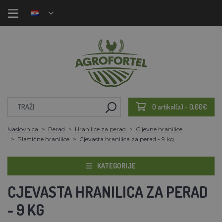
0 artikal(a) - 0,00€
Naslovnica
Perad
Hranilice za perad
Cijevne hranilice
Plastične hranilice
Cjevasta hranilica za perad - 9 kg
KATEGORIJE
CJEVASTA HRANILICA ZA PERAD
- 9 KG