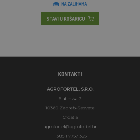
NA ZALIHAMA
STAVI U KOŠARICU
KONTAKTI
AGROFORTEL, S.R.O.
Slatinska 7
10360 Zagreb-Sesvete
Croatia
agrofortel@agrofortel.hr
+385 1 7757 325