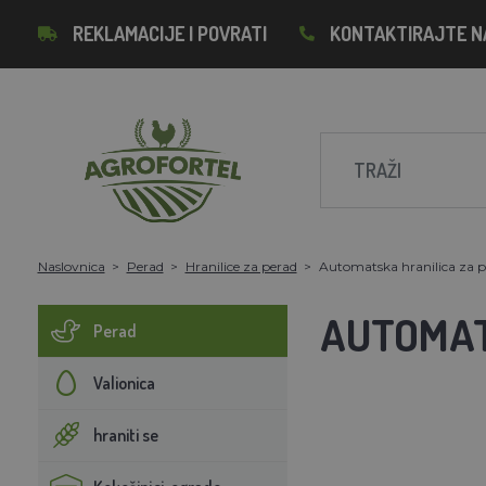
REKLAMACIJE I POVRATI
KONTAKTIRAJTE N
Naslovnica
Perad
Hranilice za perad
Automatska hranilica za ps
AUTOMATS
Perad
Valionica
hraniti se