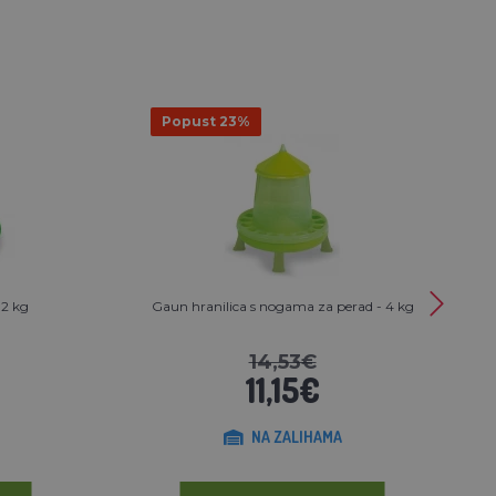
Popust 23%
 2 kg
Gaun hranilica s nogama za perad - 4 kg
14,53€
11,15€
NA ZALIHAMA