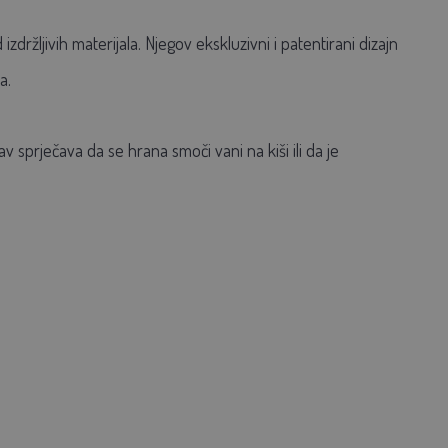
držljivih materijala. Njegov ekskluzivni i patentirani dizajn
a.
v sprječava da se hrana smoči vani na kiši ili da je