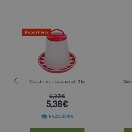
Popust 14%
Cjevasta hranilica za perad - 3 kg
Cijev
6,23€
5,36€
NA ZALIHAMA