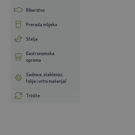
Ribarstvo
Prerada mlijeka
Stelja
Gastronomska
oprema
Sadnice, staklenici,
folije i vrtni materijal
Tržište