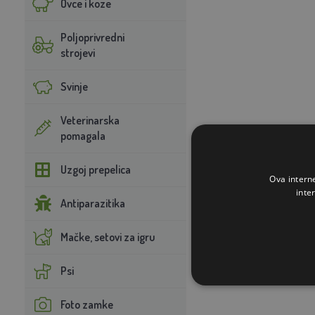
Ovce i koze
Poljoprivredni
strojevi
Svinje
Veterinarska
pomagala
Uzgoj prepelica
Ova intern
inte
Antiparazitika
Mačke, setovi za igru
Psi
Foto zamke