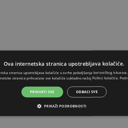
Ova internetska stranica upotrebljava kolačiće.
etska stranica upotrebljava kolačiće u svrhe poboljšanja korisničkog iskustv
rnetske stranice prihvaćate sve kolačiće sukladno našoj Politici kolačića.
Podr
PRIHVATI SVE
ODBACI SVE
PRIKAŽI PODROBNOSTI