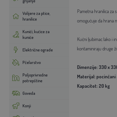
grijanje
Pametna hranilica za su
Volijere za ptice,
hranilice
omogućuje da hrana nik
Kunići, kućice za
kuniće
Kućni ljubimac lako i i
kontaminiraju druge ži
Električne ograde
Pčelarstvo
Dimenzije: 330 x 33
Poljoprivredne
Materijal:
pocinčani 
potrepštine
Kapacitet: 20 kg
Goveda
Konji