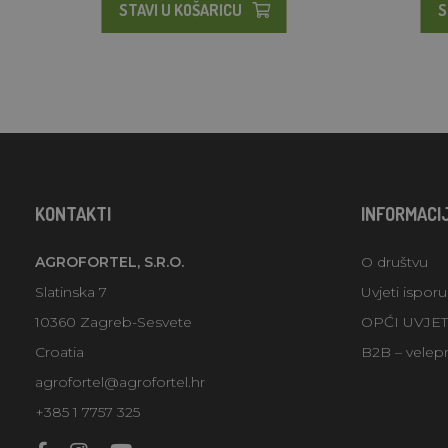
STAVI U KOŠARICU
S
KONTAKTI
INFORMACI
AGROFORTEL, S.R.O.
O društvu
Slatinska 7
Uvjeti ispor
10360 Zagreb-Sesvete
OPĆI UVJE
Croatia
B2B – velep
agrofortel@agrofortel.hr
+385 1 7757 325