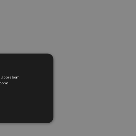
a. Uporabom
obno