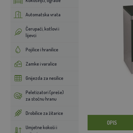
Kokošinjci, ograde
Automatska vrata
Čerupači, kotlovi i
lijevci
Pojilice i hranilice
Zamke i varalice
Gnijezda za nesilice
Peletizatori (preše)
za stočnu hranu
Drobilice za žitarice
OPIS
Umjetne kokoši i