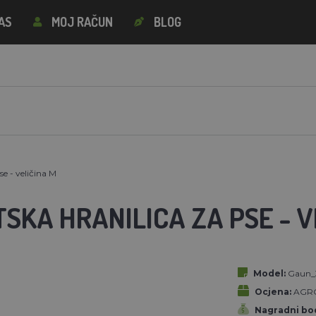
AS
MOJ RAČUN
BLOG
e - veličina M
KA HRANILICA ZA PSE - V
Model:
Gaun_
Ocjena:
AGR
Nagradni bod