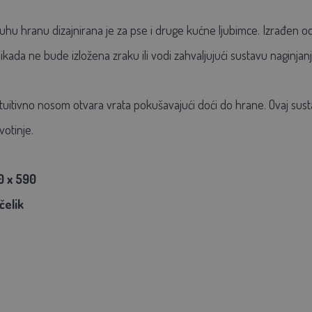
hu hranu dizajnirana je za pse i druge kućne ljubimce. Izrađen od iz
ada ne bude izložena zraku ili vodi zahvaljujući sustavu naginjanj
ntuitivno nosom otvara vrata pokušavajući doći do hrane. Ovaj susta
votinje.
0 x 590
čelik