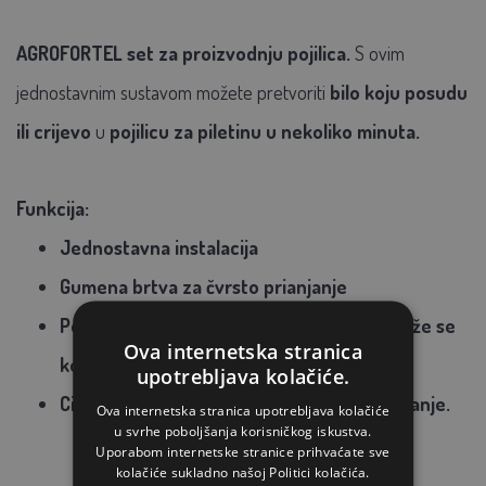
AGROFORTEL set za proizvodnju pojilica.
S ovim
jednostavnim sustavom možete pretvoriti
bilo koju posudu
ili crijevo
u
pojilicu za piletinu u nekoliko minuta.
Funkcija:
Jednostavna instalacija
Gumena brtva za čvrsto prianjanje
Posuda za vodu nije uključena u paket. Može se
Ova internetska stranica
koristiti bilo koji spremnik.
upotrebljava kolačiće.
Cijena za set od 5 spojnica i 1 alat za odvrtanje.
Ova internetska stranica upotrebljava kolačiće
u svrhe poboljšanja korisničkog iskustva.
Uporabom internetske stranice prihvaćate sve
kolačiće sukladno našoj Politici kolačića.