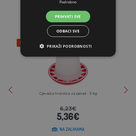
Podrobno
POVEZANI ARTIKLI
PRIHVATI SVE
ODBACI SVE
Popust 14%
PRIKAŽI PODROBNOSTI
Cjevasta hranilica za perad - 3 kg
6,23€
5,36€
NA ZALIHAMA