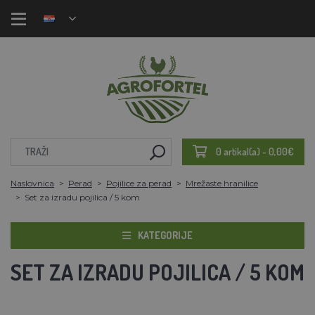
0 artikal(a) - 0,00€
Naslovnica
Perad
Pojilice za perad
Mrežaste hranilice
Set za izradu pojilica / 5 kom
KATEGORIJE
SET ZA IZRADU POJILICA / 5 KOM