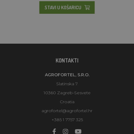
STAVI U KOŠARICU
KONTAKTI
AGROFORTEL, S.R.O.
Slatinska 7
10360 Zagreb-Sesvete
Croatia
agrofortel@agrofortel.hr
+385 1 7757 325