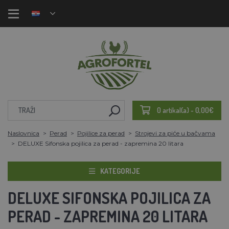
0 artikal(a) - 0,00€
Naslovnica
Perad
Pojilice za perad
Strojevi za piće u bačvama
DELUXE Sifonska pojilica za perad - zapremina 20 litara
KATEGORIJE
DELUXE SIFONSKA POJILICA ZA
PERAD - ZAPREMINA 20 LITARA