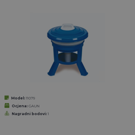
Model:
11079
Ocjena:
GAUN
Nagradni bodovi:
1