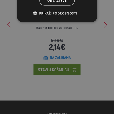
ODBACI SVE
PRIKAŽI PODROBNOSTI
Bajonet pojilica za perad - 1 L
5,19€
2,14€
NA ZALIHAMA
STAVI U KOŠARICU