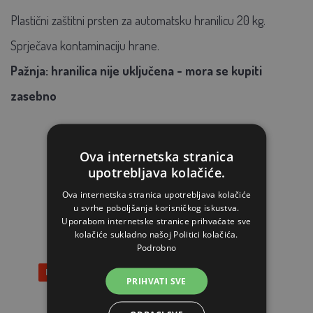
Plastični zaštitni prsten za automatsku hranilicu 20 kg.
Sprječava kontaminaciju hrane.
Pažnja: hranilica nije uključena - mora se kupiti
zasebno
Ova internetska stranica
upotrebljava kolačiće.
Ova internetska stranica upotrebljava kolačiće
POVEZANI ARTIKLI
u svrhe poboljšanja korisničkog iskustva.
Uporabom internetske stranice prihvaćate sve
kolačiće sukladno našoj Politici kolačića.
Podrobno
Popust 59%
PRIHVATI SVE