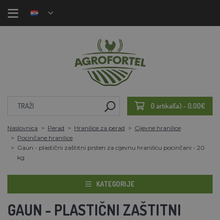
0 artikal(a) - 0,00€
Naslovnica
Perad
Hranilice za perad
Cijevne hranilice
Pocinčane hranilice
Gaun - plastični zaštitni prsten za cijevnu hranilicu pocinčani - 20
kg
KATEGORIJE
GAUN - PLASTIČNI ZAŠTITNI