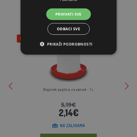
POVEZANI ARTIKLI
PRIHVATI SVE
ODBACI SVE
Popust 59%
PRIKAŽI PODROBNOSTI
Bajonet pojilica za perad - 1 L
5,19€
2,14€
NA ZALIHAMA