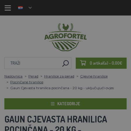
0 artikal(a) - 0,00€
Naslovnica
Perad
Hranilice za perad
Cijevne hranilice
Pocinčane hranilice
Gaun Cjevasta hranilica pocinčana - 20 kg - uključujući ovjes
KATEGORIJE
GAUN CJEVASTA HRANILICA
POCINČANA - 20 KG -