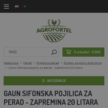
0 artikal(a) - 0,00€
Naslovnica
Perad
Pojilice za perad
Strojevi za piće u bačvama
Gaun Sifonska pojilica za perad - zapremina 20 litara
KATEGORIJE
GAUN SIFONSKA POJILICA ZA
PERAD - ZAPREMINA 20 LITARA