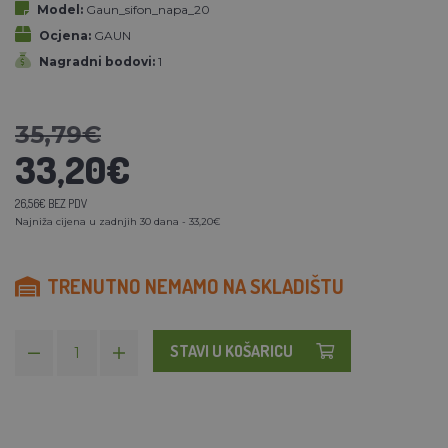
Model:
Gaun_sifon_napa_20
Ocjena:
GAUN
Nagradni bodovi:
1
35,79€
33,20€
26,56€ BEZ PDV
Najniža cijena u zadnjih 30 dana - 33,20€
TRENUTNO NEMAMO NA SKLADIŠTU
STAVI U KOŠARICU