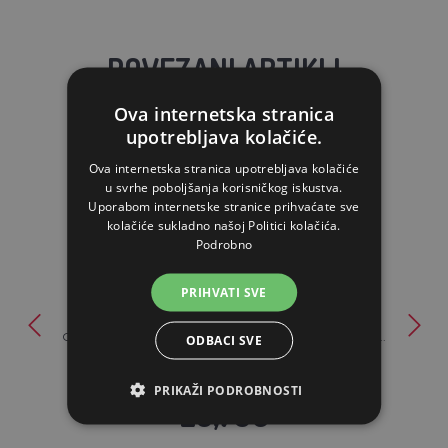
POVEZANI ARTIKLI
Ova internetska stranica
upotrebljava kolačiće.
Ova internetska stranica upotrebljava kolačiće
u svrhe poboljšanja korisničkog iskustva.
Uporabom internetske stranice prihvaćate sve
kolačiće sukladno našoj Politici kolačića.
Podrobno
PRIHVATI SVE
Osnovni set za valjenje - SET - hranilica, pojilica, prskali...
ODBACI SVE
PRIKAŽI PODROBNOSTI
20,75€