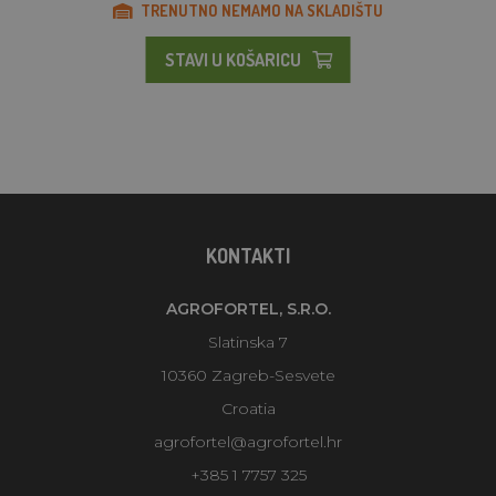
TRENUTNO NEMAMO NA SKLADIŠTU
STAVI U KOŠARICU
KONTAKTI
AGROFORTEL, S.R.O.
Slatinska 7
10360 Zagreb-Sesvete
Croatia
agrofortel@agrofortel.hr
+385 1 7757 325