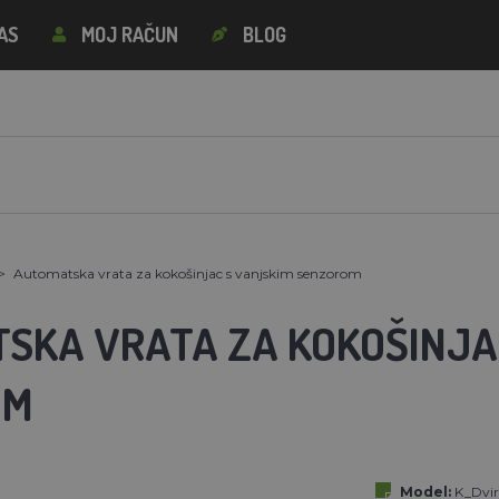
AS
MOJ RAČUN
BLOG
Automatska vrata za kokošinjac s vanjskim senzorom
SKA VRATA ZA KOKOŠINJA
OM
Model:
K_Dvir