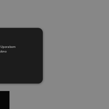
a. Uporabom
obno