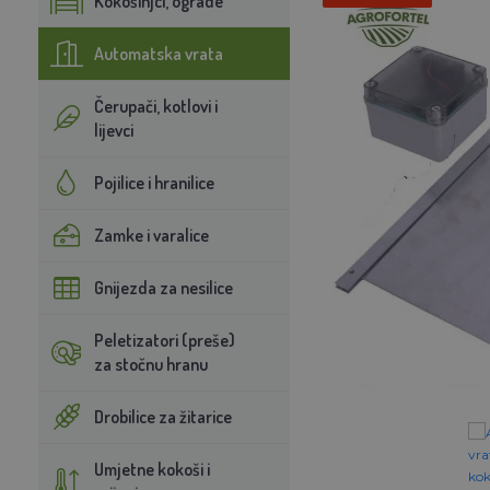
Kokošinjci, ograde
Automatska vrata
Čerupači, kotlovi i
lijevci
Pojilice i hranilice
Zamke i varalice
Gnijezda za nesilice
Peletizatori (preše)
za stočnu hranu
Drobilice za žitarice
Umjetne kokoši i