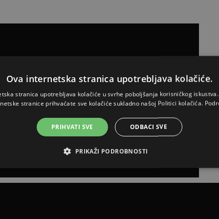
Ova internetska stranica upotrebljava kolačiće.
etska stranica upotrebljava kolačiće u svrhe poboljšanja korisničkog iskustv
rnetske stranice prihvaćate sve kolačiće sukladno našoj Politici kolačića.
Podr
PRIHVATI SVE
ODBACI SVE
PRIKAŽI PODROBNOSTI