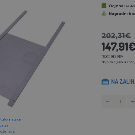
Ocjena:
AGR
Nagradni bod
202,31€
147,91
118,33€ BEZ PDV
Najniža cijena u zadnj
NA ZALI