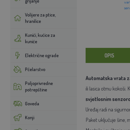
grijanje
Volijere za ptice,
hranilice
Kunići, kućice za
kuniće
OPIS
Električne ograde
Pčelarstvo
Automatska vrata z
Poljoprivredne
ili lasica otmu kokoši
potrepštine
svjetlosnim senzoro
Goveda
Uređaj radi na sigurn
Konji
Paket uključuje šine, m