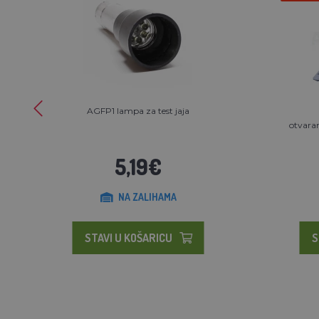
AGFP1 lampa za test jaja
otvaran
5,19€
NA ZALIHAMA
STAVI U KOŠARICU
S