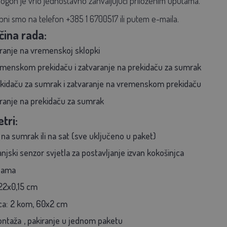
ogon je vrlo jednostavno zahvaljujući priloženim uputama.
upni smo na telefon +385 1 6700517 ili putem e-maila.
čina rada:
aranje na vremenskoj sklopki
emenskom prekidaču i zatvaranje na prekidaču za sumrak
ekidaču za sumrak i zatvaranje na vremenskom prekidaču
aranje na prekidaču za sumrak
tri:
a sumrak ili na sat (sve uključeno u paket)
njski senzor svjetla za postavljanje izvan kokošinjca
ijama
22x0,15 cm
ca:
2 kom, 60x2 cm
ntaža
, pakiranje u jednom paketu