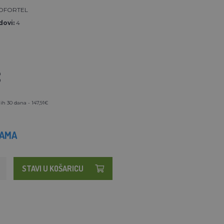
OFORTEL
ovi:
4
€
ih 30 dana - 147,91€
HAMA
STAVI U KOŠARICU