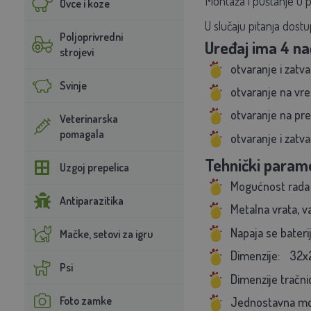
Montaža i puštanje u p
Ovce i koze
U slučaju pitanja dost
Poljoprivredni
Uređaj ima 4 na
strojevi
otvaranje i zatv
Svinje
otvaranje na vr
otvaranje na pr
Veterinarska
pomagala
otvaranje i zatv
Tehnički parame
Uzgoj prepelica
Mogućnost rada n
Antiparazitika
Metalna vrata, va
Napaja se bater
Mačke, setovi za igru
Dimenzije:
32x
Psi
Dimenzije tračni
Foto zamke
Jednostavna mo