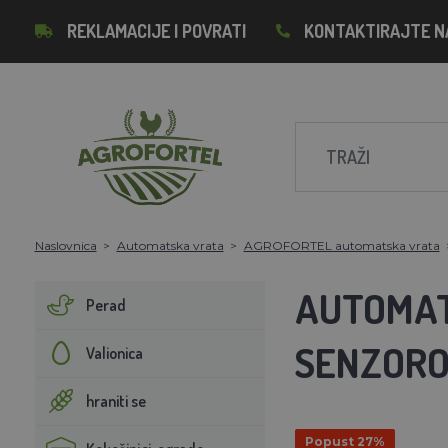
REKLAMACIJE I POVRATI
KONTAKTIRAJTE N
Naslovnica
Automatska vrata
AGROFORTEL automatska vrata
AUTOMAT
Perad
SENZOR
Valionica
hraniti se
Popust 27%