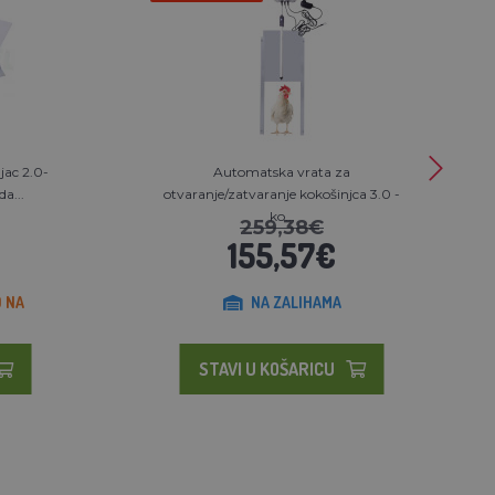
jac 2.0-
Automatska vrata za
a...
otvaranje/zatvaranje kokošinjca 3.0 -
ko...
259,38€
155,57€
 NA
NA ZALIHAMA
STAVI U KOŠARICU