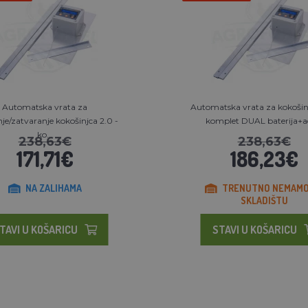
Automatska vrata za
Automatska vrata za kokošin
je/zatvaranje kokošinjca 2.0 -
komplet DUAL baterija+ad
ko...
238,63€
238,63€
171,71€
186,23€
NA ZALIHAMA
TRENUTNO NEMAMO
SKLADIŠTU
TAVI U KOŠARICU
STAVI U KOŠARICU