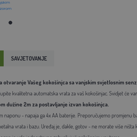
SAVJETOVANJE
a otvaranje Vašeg kokošinjca
sa vanjskim svjetlosnim sen
. Kupite kvalitetna automatska vrata za vaš kokošinjac. Svidjet će 
m dužine 2m za postavljanje izvan kokošinjca.
om naponu - napaja ga 4x AA baterije. Preporučujemo promjenu bat
etalna vrata i bazu. Uređaj je, dakle, gotov - ne morate više ništa 