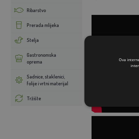
Ribarstvo
Prerada mlijeka
Stelja
Gastronomska
Ova intern
oprema
inte
Sadnice, staklenici,
folije i vrtni materijal
Tržište