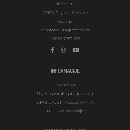
Slatinska 7
10360 Zagreb-Sesvete
Croatia
agrofortel@agrofortel.hr
+385 1 7757 325
INFORMACIJE
O društvu
Uvjeti isporuke prodavatelja
OPĆI UVJETI POSLOVANJA
B2B – veleprodaja