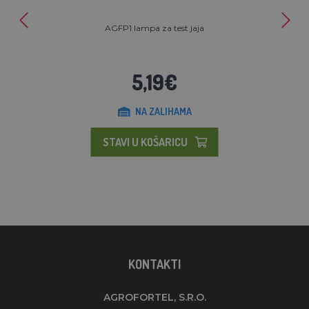
AGFP1 lampa za test jaja
5,19€
NA ZALIHAMA
STAVI U KOŠARICU
KONTAKTI
AGROFORTEL, S.R.O.