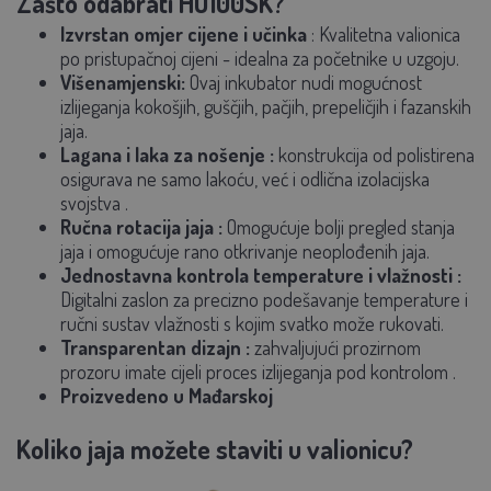
Zašto odabrati HU100SK?
Izvrstan omjer cijene i učinka
: Kvalitetna valionica
po pristupačnoj cijeni - idealna za početnike u uzgoju.
Višenamjenski:
Ovaj inkubator nudi mogućnost
izlijeganja kokošjih, guščjih, pačjih, prepeličjih i fazanskih
jaja.
Lagana i laka za nošenje
:
konstrukcija od polistirena
osigurava ne samo lakoću, već i odlična
izolacijska
svojstva
.
Ručna rotacija jaja
:
Omogućuje bolji pregled stanja
jaja i omogućuje rano otkrivanje neoplođenih jaja.
Jednostavna kontrola temperature i vlažnosti
:
Digitalni zaslon za precizno podešavanje temperature i
ručni sustav vlažnosti s kojim svatko može rukovati.
Transparentan dizajn
:
zahvaljujući prozirnom
prozoru imate cijeli proces izlijeganja
pod kontrolom
.
Proizvedeno u Mađarskoj
Koliko jaja možete staviti u valionicu?