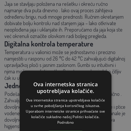
Jaja se stavljaju
položena na rešetku
i okreću
ručno
najmanje dva puta dnevno
. Iako ovaj proces zahtijeva
određenu brigu, nudi mnoge prednosti. Ručnim okretanjem
dobivate bolju
kontrolu nad stanjem jaja
– lako otkrivate
neoplođena jaja i uklanjate ih. Preporučamo da jaja koja ste
već okrenuli označite olovkom radi boljeg pregleda.
Digitalna kontrola temperature
Temperatura u valionici može se
jednostavno i precizno
namjestiti
u rasponu od
26 °C do 42 °C
zahvaljujući digitalnoj
upravljačkoj ploči s jasnim zaslonom. Gumbi su intuitivni i
njima može upravljati svatko. Osim toga, zaslon je lako čitljiv
čak iu uvjetima lošeg osvjetljenja.
Ova internetska stranica
Jednostavna kontrola vlažnosti
upotrebljava kolačiće.
Podešavanje vlažnosti je izuzetno
jednostavno i praktično
.
Zahvaljujući odvojivim dijelovima s kanalima za vodu,
Ova internetska stranica upotrebljava kolačiće
u svrhe poboljšanja korisničkog iskustva.
dovoljno je redovito dodavati vodu u potrebne kanale i ptice
Uporabom internetske stranice prihvaćate sve
vodene ptice mogu se izleći iz jaja. Nakon upotrebe kanale je
kolačiće sukladno našoj Politici kolačića.
dovoljno
isprati vodom i dezinficirati
, čime se osigurava
Podrobno
higijenski rad.