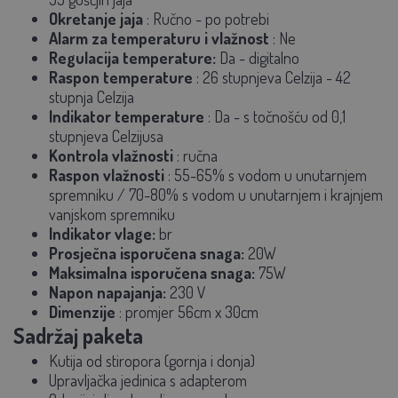
Okretanje jaja
:
Ručno - po potrebi
Alarm za temperaturu i vlažnost
:
Ne
Regulacija temperature:
Da - digitalno
Raspon temperature
:
26 stupnjeva Celzija - 42
stupnja Celzija
Indikator temperature
:
Da - s točnošću od 0,1
stupnjeva Celzijusa
Kontrola vlažnosti
:
ručna
Raspon vlažnosti
:
55-65% s vodom u unutarnjem
spremniku / 70-80% s vodom u unutarnjem i krajnjem
vanjskom spremniku
Indikator vlage:
br
Prosječna isporučena snaga:
20W
Maksimalna isporučena snaga:
75W
Napon napajanja:
230 V
Dimenzije
:
promjer 56cm x 30cm
Sadržaj paketa
Kutija od stiropora (gornja i donja)
Upravljačka jedinica s adapterom