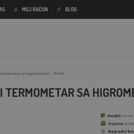
AS
MOJ RAČUN
BLOG
i termometar sa higrometrom - TH-HY
NI TERMOMETAR SA HIGROM
Model:
TH-HY
Ocjena:
AGR
Nagradni bod