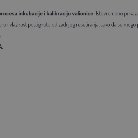
ocesa inkubacije i kalibraciju valionice.
Istovremeno prikazu
 i vlažnost postignutu od zadnjeg resetiranja, tako da se mogu p
m
A.