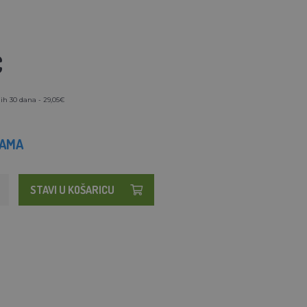
€
ih 30 dana - 29,05€
HAMA
STAVI U KOŠARICU