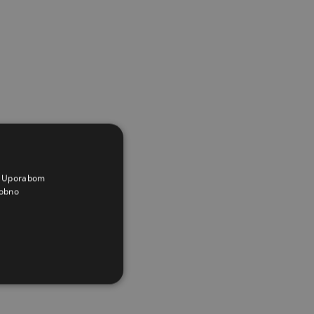
a. Uporabom
obno