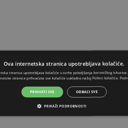
Ova internetska stranica upotrebljava kolačiće.
etska stranica upotrebljava kolačiće u svrhe poboljšanja korisničkog iskustv
rnetske stranice prihvaćate sve kolačiće sukladno našoj Politici kolačića.
Podr
PRIHVATI SVE
ODBACI SVE
PRIKAŽI PODROBNOSTI