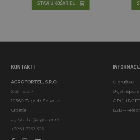
STAVI U KOŠARICU
S
KONTAKTI
INFORMACI
AGROFORTEL, S.R.O.
O društvu
Slatinska 7
Uvjeti ispor
10360 Zagreb-Sesvete
OPĆI UVJE
Croatia
B2B – velep
agrofortel@agrofortel.hr
+385 1 7757 325