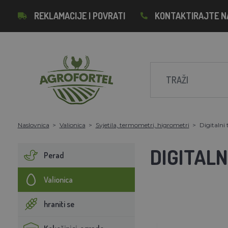
REKLAMACIJE I POVRATI
KONTAKTIRAJTE N
Naslovnica
Valionica
Svjetila, termometri, higrometri
Digitaln
DIGITAL
Perad
Valionica
hraniti se