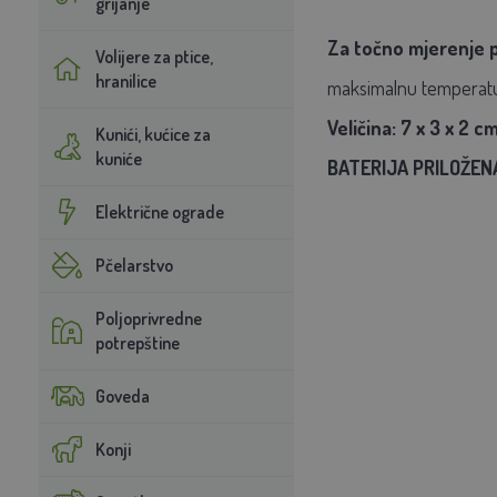
grijanje
Za točno mjerenje pr
Volijere za ptice,
hranilice
maksimalnu temperaturu
Veličina: 7 x 3 x 2 c
Kunići, kućice za
kuniće
BATERIJA PRILOŽEN
Električne ograde
Pčelarstvo
Poljoprivredne
potrepštine
Goveda
Konji