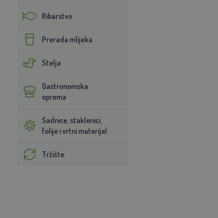
Ribarstvo
Prerada mlijeka
Stelja
Gastronomska
oprema
Sadnice, staklenici,
folije i vrtni materijal
Tržište