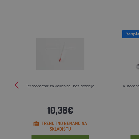
Bespla
Termometar za valionice- bez postolja
Automats
10,38€
TRENUTNO NEMAMO NA
SKLADIŠTU