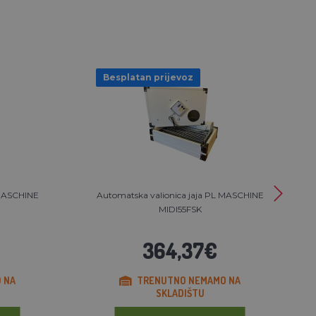
Besplatan prijevoz
 MASCHINE
Automatska valionica jaja PL MASCHINE
MIDI55FSK
364,37€
 NA
TRENUTNO NEMAMO NA
SKLADIŠTU