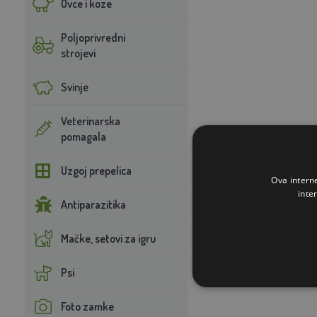
Ovce i koze
Poljoprivredni
strojevi
Svinje
Veterinarska
pomagala
Uzgoj prepelica
Ova intern
inte
Antiparazitika
Mačke, setovi za igru
Psi
Foto zamke