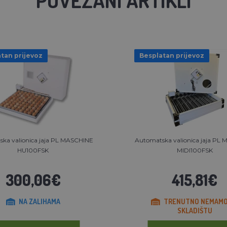
tan prijevoz
Besplatan prijevoz
ka valionica jaja PL MASCHINE
Automatska valionica jaja PL
HU100FSK
MIDI100FSK
300,06€
415,81€
NA ZALIHAMA
TRENUTNO NEMAMO
SKLADIŠTU