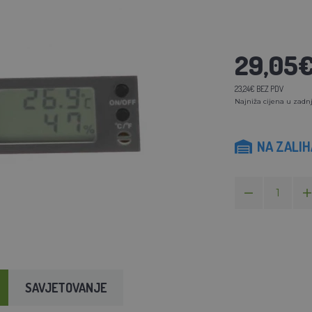
29,05
23,24€ BEZ PDV
Najniža cijena u zadnj
NA ZALI
SAVJETOVANJE