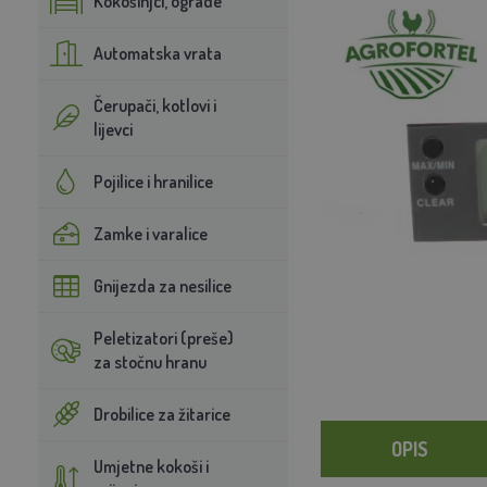
Kokošinjci, ograde
Automatska vrata
Čerupači, kotlovi i
lijevci
Pojilice i hranilice
Zamke i varalice
Gnijezda za nesilice
Peletizatori (preše)
za stočnu hranu
Drobilice za žitarice
OPIS
Umjetne kokoši i