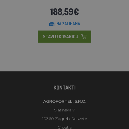
188,59€
NA ZALIHAMA
STAVI U KOŠARICU
KONTAKTI
AGROFORTEL, S.R.O.
Slatinska 7
10360 Zagreb-Sesvete
Croatia