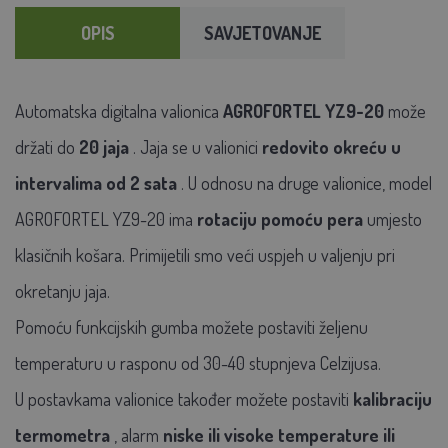
OPIS
SAVJETOVANJE
Automatska digitalna valionica
AGROFORTEL YZ9-20
može
držati do
20 jaja
. Jaja se u valionici
redovito okreću u
intervalima od 2 sata
. U odnosu na druge valionice, model
AGROFORTEL YZ9-20 ima
rotaciju pomoću pera
umjesto
klasičnih košara. Primijetili smo veći uspjeh u valjenju pri
okretanju jaja.
Pomoću funkcijskih gumba možete postaviti željenu
temperaturu u rasponu od 30-40 stupnjeva Celzijusa.
U postavkama valionice također možete postaviti
kalibraciju
termometra
, alarm
niske ili visoke temperature
ili