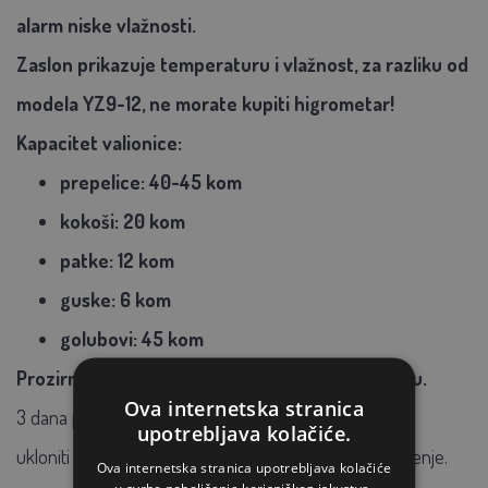
alarm niske vlažnosti.
Zaslon prikazuje temperaturu i vlažnost, za razliku od
modela YZ9-12, ne morate kupiti higrometar!
Kapacitet valionice:
prepelice: 40-45 kom
kokoši: 20 kom
patke: 12 kom
guske: 6 kom
golubovi: 45 kom
Prozirni pleksiglas omogućuje potpunu kontrolu.
Ova internetska stranica
3 dana prije završetka valjenja, plastični okvir se može
upotrebljava kolačiće.
ukloniti i jaja staviti na plastičnu podlogu za daljnje valjenje.
Ova internetska stranica upotrebljava kolačiće
u svrhe poboljšanja korisničkog iskustva.