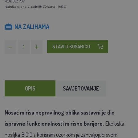
7,89€ BEZ PDV
Najniža cijena u zadnjih 30 dana - 9,86€
NA ZALIHAMA
STAVI U KOŠARICU
OPIS
SAVJETOVANJE
Nosač mirisa nepravilnog oblika sastavni je dio
ispravne funkcionalnosti mirisne barijere.
Ekološka
nosiljka BIO10 s korisnim uzorkom je zahvaljujući svom