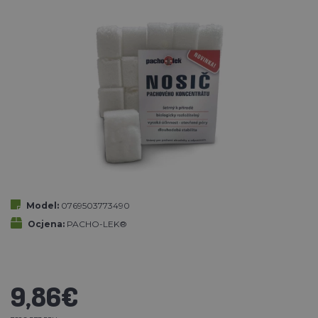
Model:
0769503773490
Ocjena:
PACHO-LEK®
9,86€