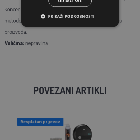
ODBACI SVE
koncentrata, molimo Vas da pročitate preporučenu
PRIKAŽI PODROBNOSTI
metodologiju pravilne uporabe i ugradnje za datu vrstu
proizvoda.
Veličina:
nepravilna
POVEZANI ARTIKLI
Besplatan prijevoz