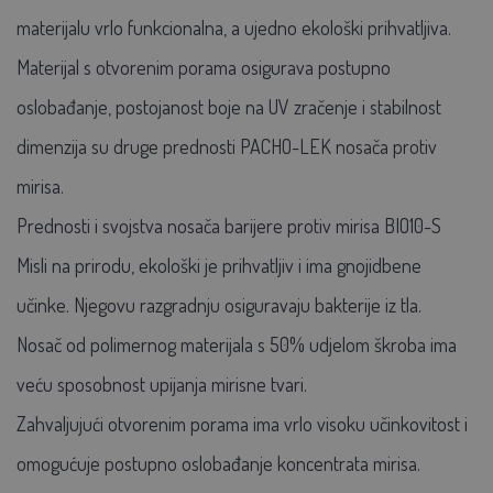
materijalu vrlo funkcionalna, a ujedno ekološki prihvatljiva.
Materijal s otvorenim porama osigurava postupno
oslobađanje, postojanost boje na UV zračenje i stabilnost
dimenzija su druge prednosti PACHO-LEK nosača protiv
mirisa.
Prednosti i svojstva nosača barijere protiv mirisa BIO10-S
Misli na prirodu, ekološki je prihvatljiv i ima gnojidbene
učinke. Njegovu razgradnju osiguravaju bakterije iz tla.
Nosač od polimernog materijala s 50% udjelom škroba ima
veću sposobnost upijanja mirisne tvari.
Zahvaljujući otvorenim porama ima vrlo visoku učinkovitost i
omogućuje postupno oslobađanje koncentrata mirisa.