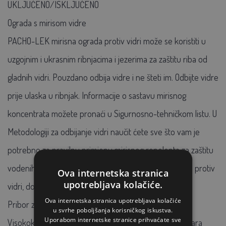
UKLJUČENO/ISKLJUČENO
Ograda s mirisom vidre
PACHO-LEK mirisna ograda protiv vidri može se koristiti u
uzgojnim i ukrasnim ribnjacima i jezerima za zaštitu riba od
gladnih vidri. Pouzdano odbija vidre i ne šteti im. Odbijte vidre
prije ulaska u ribnjak. Informacije o sastavu mirisnog
koncentrata možete pronaći u Sigurnosno-tehničkom listu. U
Metodologiji za odbijanje vidri naučit ćete sve što vam je
potrebno za pravilnu primjenu mirisnog repelenta za zaštitu
vodenih površina. Daljnje informacije o mirisnoj ogradi protiv
Ova internetska stranica
upotrebljava kolačiće.
vidri, doziranju i primjeni.
Ova internetska stranica upotrebljava kolačiće
Pribor za sastavljanje električne ograde za vidre
u svrhe poboljšanja korisničkog iskustva.
Uporabom internetske stranice prihvaćate sve
Visokokvalitetna diskretna zelena žica duljine 100 metara