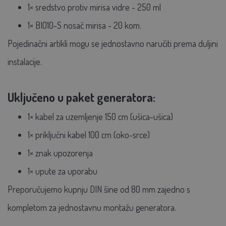
1× sredstvo protiv mirisa vidre - 250 ml
1× BIO10-S nosač mirisa - 20 kom.
Pojedinačni artikli mogu se jednostavno naručiti prema duljini
instalacije.
Uključeno u paket generatora:
1× kabel za uzemljenje 150 cm (ušica-ušica)
1× priključni kabel 100 cm (oko-srce)
1× znak upozorenja
1× upute za uporabu
Preporučujemo kupnju DIN šine od 80 mm zajedno s
kompletom za jednostavnu montažu generatora.