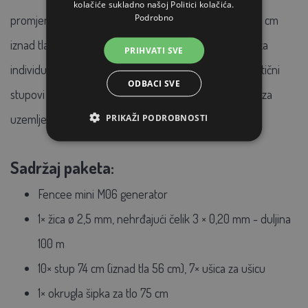
kolačiće sukladno našoj Politici kolačića.
Podrobno
promjera 2,5 mm. Možete stvoriti ogradu visine do 56 cm
iznad tla koristeći čvrste plastične stupove sa 7 ušica za
PRIHVATI SVE
individualni odabir načina povlačenja žice. Mobilni plastični
ODBACI SVE
stupovi se lako premještaju. Tu je i uzemljivačka šipka za
uzemljenje ograde.
PRIKAŽI PODROBNOSTI
Sadržaj paketa:
Fencee mini M06 generator
1× žica ø 2,5 mm, nehrđajući čelik 3 × 0,20 mm - duljina
100 m
10× stup 74 cm (iznad tla 56 cm), 7× ušica za ušicu
1× okrugla šipka za tlo 75 cm