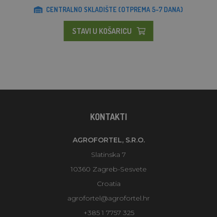
CENTRALNO SKLADIŠTE (OTPREMA 5-7 DANA)
STAVI U KOŠARICU
KONTAKTI
AGROFORTEL, S.R.O.
Slatinska 7
10360 Zagreb-Sesvete
Croatia
agrofortel@agrofortel.hr
+385 1 7757 325