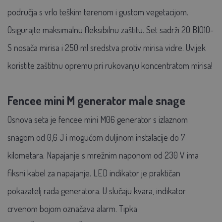
područja s vrlo teškim terenom i gustom vegetacijom.
Osigurajte maksimalnu fleksibilnu zaštitu. Set sadrži 20 BIO10-
S nosača mirisa i 250 ml sredstva protiv mirisa vidre. Uvijek
koristite zaštitnu opremu pri rukovanju koncentratom mirisa!
Fencee mini M generator male snage
Osnova seta je fencee mini M06 generator s izlaznom
snagom od 0,6 J i mogućom duljinom instalacije do 7
kilometara. Napajanje s mrežnim naponom od 230 V ima
fiksni kabel za napajanje. LED indikator je praktičan
pokazatelj rada generatora. U slučaju kvara, indikator
crvenom bojom označava alarm. Tipka