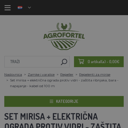
0 artikal(a) - 0,00€
Naslovnica
Zamke i varalice
Repeller
Repelenti za mirise
Set mirisa + električna ograda protiv vidri - zaštita ribnjaka, bara -
napajanje - kabel od 100 m
KATEGORIJE
SET MIRISA + ELEKTRIČNA
OGRADA PROTIV VIDRI - ZAŠTITA