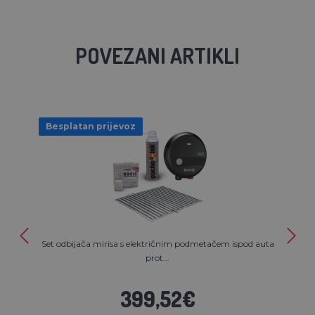
POVEZANI ARTIKLI
Besplatan prijevoz
Set odbijača mirisa s električnim podmetačem ispod auta
prot...
399,52€