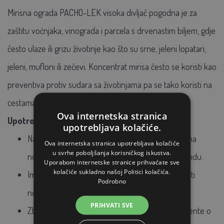
Mirisna ograda PACHO-LEK visoka divljač pogodna je za
zaštitu voćnjaka, vinograda i parcela s drvenastim biljem, gdje
često ulaze ili grizu životinje kao što su srne, jeleni lopatari,
jeleni, mufloni ili zečevi. Koncentrat mirisa često se koristi kao
preventiva protiv sudara sa životinjama pa se tako koristi na
cestama i autocestama.
Ova internetska stranica
Upotreba i doziranje mirisnog koncentrata:
upotrebljava kolačiće.
Nanesite mirisnu barijeru protiv krupne divljači na
Ova internetska stranica upotrebljava kolačiće
u svrhe poboljšanja korisničkog iskustva.
nosač otvorenih pora BIO10 u 3 točke na 1 sekundu.
Uporabom internetske stranice prihvaćate sve
kolačiće sukladno našoj Politici kolačića.
Imajte na umu da svaka 3 mjeseca treba obnoviti
Podrobno
novom dozom.
PRIHVATI SVE
Zbog brojnih upotreba mirisa, pročitajte dokumente o