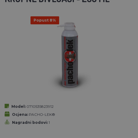
Popust 8%
Model:
0710535823912
Ocjena:
PACHO-LEK®
Nagradni bodovi:
1