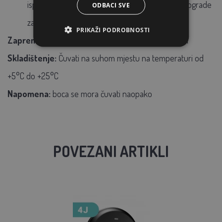
ispravnom postupku i metodologiji postavljanja ograde
ODBACI SVE
za mirise za vašu odabranu situaciju.
PRIKAŽI PODROBNOSTI
Zapremina pakiranja koncentrata mirisa:
250 ml
Skladištenje:
Čuvati na suhom mjestu na temperaturi od
+5°C do +25°C
Napomena:
boca se mora čuvati naopako
POVEZANI ARTIKLI