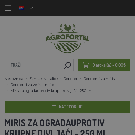
0 artikal(a) - 0,00€
Naslovnica
Zamke i varalice
Repeller
Repelenti za mirise
Repelenti za velike mirise
Miris za ogradauprotiv krupne divljači - 250 ml
KATEGORIJE
MIRIS ZA OGRADAUPROTIV
KRUPNE DIVLJAČI - 250 ML