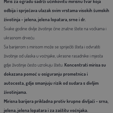
Miris za ogradu sadrži učinkovitu mirisnu tvar koja
odbija i sprječava ulazak svim vrstama visokih šumskih
životinja - jelena, jelena lopatara, srne i dr.
Svake godine divlje životinje čine znatne štete na voćkama i
ukrasnom drveću.
Sa barijerom s mirisom može se spriječiti šteta i odvratiti
životinje od ulaska u voćnjake, ukrasne rasadnike i mjesta
gdje životinje često uzrokuju štetu.
Koncentrati mirisa su
dokazana pomoć u osiguranju prometnica i
autocesta, gdje smanjuju rizik od sudara s divljim
životinjama.
Mirisna barijera prikladna protiv krupne divljači - srna,
jelena, jelena lopatara i za zaštitu voćnjaka.