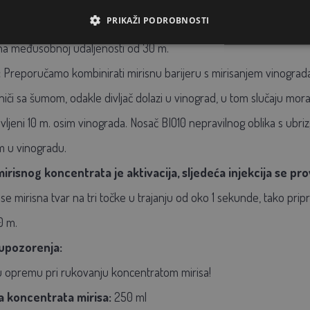
PRIKAŽI PODROBNOSTI
 divljači:
u BIO10 nosač nepravilnog oblika ubrizgava se mirisna t
 na međusobnoj udaljenosti od 30 m.
:
Preporučamo kombinirati mirisnu barijeru s mirisanjem vinograda
či sa šumom, odakle divljač dolazi u vinograd, u tom slučaju mora s
avljeni 10 m. osim vinograda. Nosač BIO10 nepravilnog oblika s ub
 u vinogradu.
mirisnog koncentrata je aktivacija, sljedeća injekcija se pr
 se mirisna tvar na tri točke u trajanju od oko 1 sekunde, tako p
0 m.
 upozorenja:
tnu opremu pri rukovanju koncentratom mirisa!
 koncentrata mirisa:
250 ml