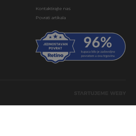
Kontaktirajte nas
Povrati artikala