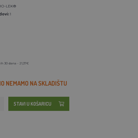
HO-LEK®
ovi:
1
ih 30 dana - 21,37€
O NEMAMO NA SKLADIŠTU
STAVI U KOŠARICU