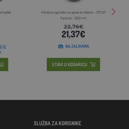
komplet
Mirisna ograda za spas srndaća - STOP
Fawns - 250 ml
22,76€
21,37€
NA ZALIHAMA
ŠTE
)
STAVI U KOŠARICU
SLUŽBA ZA KORISNIKE