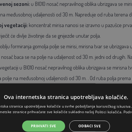
venoj sezoni:
u BIO10 nosač nepravilnog oblika ubrizgava se miri
 na međusobnoj udaljenosti od 30 m. Napreduje od ruba terena do 
j vegetaciji:
koncentrat mirisa nanosi se izravno u pazušce prva
iječit će divlje životinje da se gnijezde unutar polja.
blju formiranja gomolja polje se mirisi, mirisna tvar se ubrizgava
 nosač baca se na polje na udaljenost od 30 m. jedni od drugih. Na
vegetaciji u BIO10 nosač nepravilnog oblika ubrizgava se mirisna t
 polje na međusobnoj udaljenosti od 30 m. . Od ruba polja prema sr
0 nosač nepravilnog oblika ubrizgava se mirisna tvar na 3 točke o
Ova internetska stranica upotrebljava kolačiće.
sobnoj udaljenosti od 30 m. Napreduje od ruba terena do centra i
etska stranica upotrebljava kolačiće u svrhe poboljšanja korisničkog iskustv
u, travu moramo ponovno pomirisati na isti način.
rnetske stranice prihvaćate sve kolačiće sukladno našoj Politici kolačića.
Podr
a kuga:
mirisna tvar se ubrizgava u BIO10 nosač nepravilnog oblik
PRIHVATI SVE
ODBACI SVE
 mjesec. Kod suzbijanja svinjske kuge preporučujemo nanošenje no