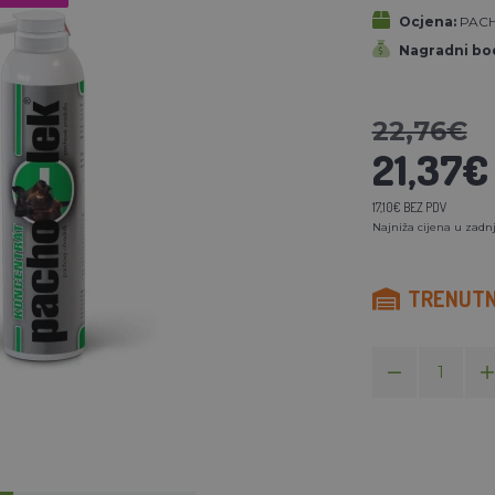
Ocjena:
PAC
Nagradni bod
22,76€
21,37€
17,10€ BEZ PDV
Najniža cijena u zadnj
TRENUTN