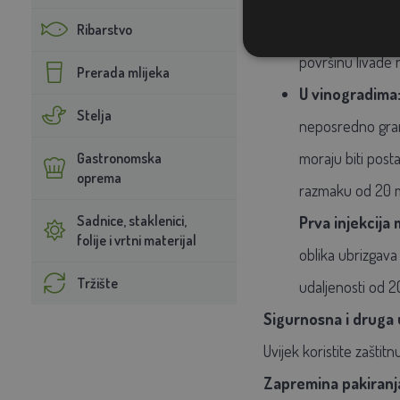
Graviranje crne
Ribarstvo
površinu livade
Prerada mlijeka
U vinogradima
Stelja
neposredno grani
moraju biti post
Gastronomska
oprema
razmaku od 20 m
Sadnice, staklenici,
Prva injekcija 
folije i vrtni materijal
oblika ubrizgava
Tržište
udaljenosti od 2
Sigurnosna i druga
Uvijek koristite zašti
Zapremina pakiranja