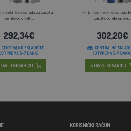
et + električna ograda za zaštitu
Mirisni set + elektro ograda 
zemlje od divljih...
zaštita od jelena, jele...
292,34€
302,20€
CENTRALNO SKLADIŠTE
CENTRALNO SKLADI
(OTPREMA 5-7 DANA)
(OTPREMA 5-7 DANA
TAVI U KOŠARICU
STAVI U KOŠARICU
JE
KORISNIČKI RAČUN