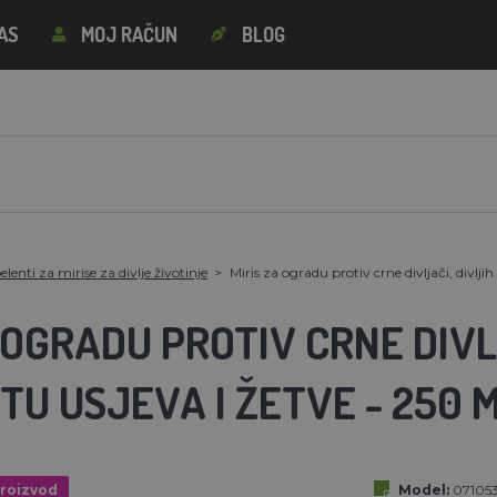
AS
MOJ RAČUN
BLOG
lenti za mirise za divlje životinje
Miris za ogradu protiv crne divljači, divljih
 OGRADU PROTIV CRNE DIVLJ
TU USJEVA I ŽETVE - 250 
proizvod
Model:
07105