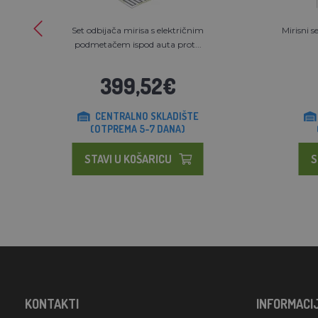
Set odbijača mirisa s električnim
Mirisni s
podmetačem ispod auta prot...
399,52€
CENTRALNO SKLADIŠTE
(OTPREMA 5-7 DANA)
STAVI U KOŠARICU
S
KONTAKTI
INFORMACI