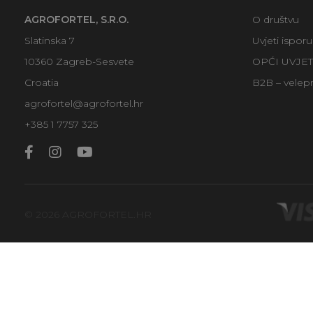
AGROFORTEL, S.R.O.
O društvu
Slatinska 7
Uvjeti ispor
10360 Zagreb-Sesvete
OPĆI UVJE
Croatia
B2B – velep
agrofortel@agrofortel.hr
+385 1 7757 325
© 2026 AGROFORTEL.HR