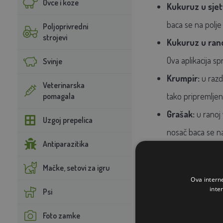
Ovce i koze
Kukuruz u sjet
baca se na polje
Poljoprivredni
strojevi
Kukuruz u rano
Ova aplikacija spr
Svinje
Krumpir:
u razdo
Veterinarska
tako pripremljen
pomagala
Grašak:
u ranoj 
Uzgoj prepelica
nosač baca se na
Antiparazitika
Travnjak:
u BIO1
površinu na među
Mačke, setovi za igru
Ova intern
produžiti zaštit
inte
Psi
Afrička svinjsk
Foto zamke
obnavljati svaki