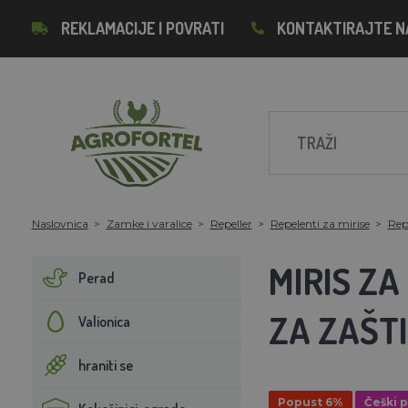
REKLAMACIJE I POVRATI
KONTAKTIRAJTE N
Naslovnica
Zamke i varalice
Repeller
Repelenti za mirise
Repe
MIRIS ZA
Perad
ZA ZAŠTI
Valionica
hraniti se
Popust 6%
Češki 