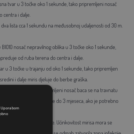
sna tvar u 3 točke oko 1 sekunde, tako pripremljeni nosač
centra i dalje.
 dva lista cca 1 sekundu na međusobnoj udaljenosti od 30 m.
 u BIO10 nosač nepravilnog oblika u 3 točke oko 1 sekunde,
preduje od ruba terena do centra i dalje.
var u 3 točke u trajanju od oko 1 sekunde, tako pripremljen
edini i dalje miris djeluje do berbe graška.
ko 1 sekunde, tako pripremljeni nosač baca se na travnatu
 dalje. Mirisna tvar djeluje do 3 mjeseca, ako je potrebno
a. Uporabom
obno
a na 3 točke oko 1 sekunde. Učinkovitost mirisa mora se
sača od PU pjene kako bi se odmah zatvorila zona infekcije.