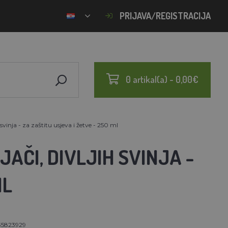
PRIJAVA/REGISTRACIJA
0 artikal(a) - 0,00€
 svinja - za zaštitu usjeva i žetve - 250 ml
AČI, DIVLJIH SVINJA -
ML
35823929