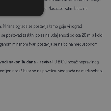
var u 3 točke oko 1 sekunde. Nosač se zatim baca na
. Mirisna ograda se postavlja tamo gdje vinograd
e poštovati zaštitni pojas na udaljenosti od cca 20 m, a kolci
rizganom mirisnom tvari postavlja se na tlo na međusobnom
ovodi nakon 14 dana - revival.
U BIO10 nosač nepravilnog
ripremljen nosač baca se na površinu vinograda na međusobnoj