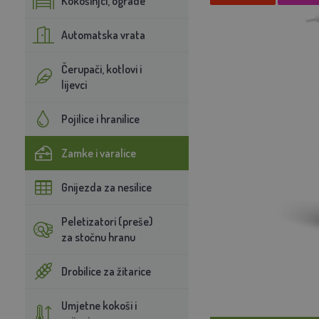
Kokošinjci, ograde
Automatska vrata
Čerupači, kotlovi i
lijevci
Pojilice i hranilice
Zamke i varalice
Gnijezda za nesilice
Peletizatori (preše)
za stočnu hranu
Drobilice za žitarice
Umjetne kokoši i