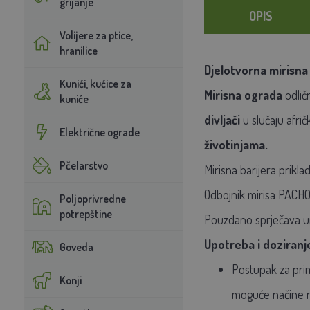
grijanje
OPIS
Volijere za ptice,
hranilice
Djelotvorna mirisna 
Kunići, kućice za
Mirisna ograda
odlič
kuniće
divljači
u slučaju afrič
Električne ograde
životinjama.
Pčelarstvo
Mirisna barijera priklad
Odbojnik mirisa PACHO-
Poljoprivredne
potrepštine
Pouzdano sprječava uniš
Upotreba i doziranj
Goveda
Postupak za primj
Konji
moguće načine na