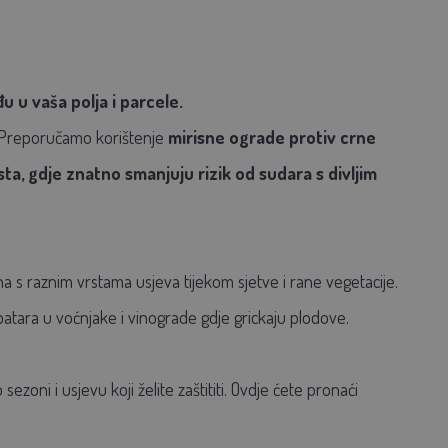
u u vaša polja i parcele.
a. Preporučamo korištenje
mirisne ograde protiv crne
sta, gdje znatno smanjuju rizik od sudara s divljim
na s raznim vrstama usjeva tijekom sjetve i rane vegetacije.
opatara u voćnjake i vinograde gdje grickaju plodove.
sezoni i usjevu koji želite zaštititi. Ovdje ćete pronaći