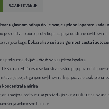
SAVJETOVANJE
tvar uglavnom odbija divlje svinje i jelene lopatare kada uđ
no je sredstvo u borbi protiv kopanja polja od strane divljih svinj
ke svinjske kuge.
Dokazali su se i za sigurnost cesta i autoce
na protiv crne divljači - divljih svinja i jelena lopatara
LEK crna divljač često se koristi za zaštitu poljoprivrednih površi
tavanje polja trganjem divljih svinja ili sprječava ulazak jelena l
e koncentrata mirisa
enu barijere protiv mirisa protiv divljih svinja razlikuje se ovisno o 
nošenja antimirisne barijere.