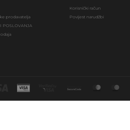
Korisnički račun
uke prodavatelja
Povijest narudžbi
TI POSLOVANJA
rodaja