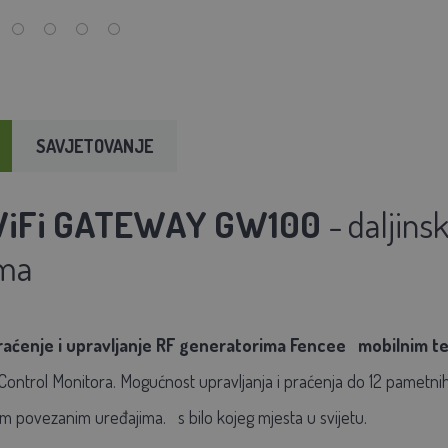
SAVJETOVANJE
iFi GATEWAY GW100
-
daljinsk
ima
raćenje i
upravljanje RF generatorima Fencee
mobilnim t
ntrol Monitora. Mogućnost upravljanja i praćenja do 12 pametnih
svim povezanim uređajima.
s bilo kojeg mjesta u svijetu.