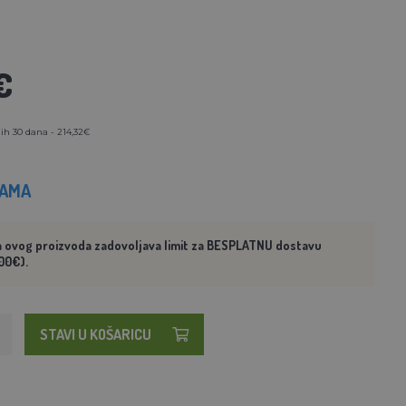
€
ih 30 dana - 214,32€
HAMA
a ovog proizvoda zadovoljava limit za BESPLATNU dostavu
00€).
STAVI U KOŠARICU