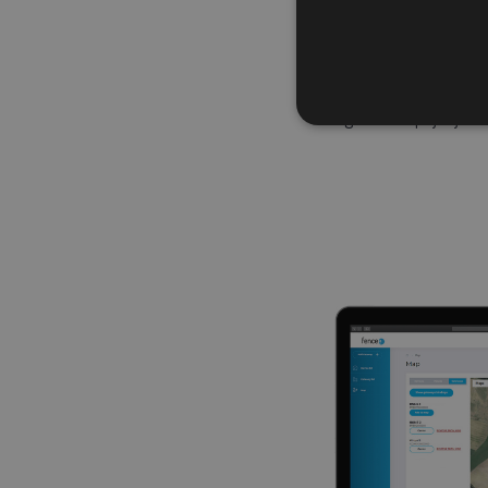
Podesiva razina alarma
Mrežno napajanje + re
Mogućnost spajanja van