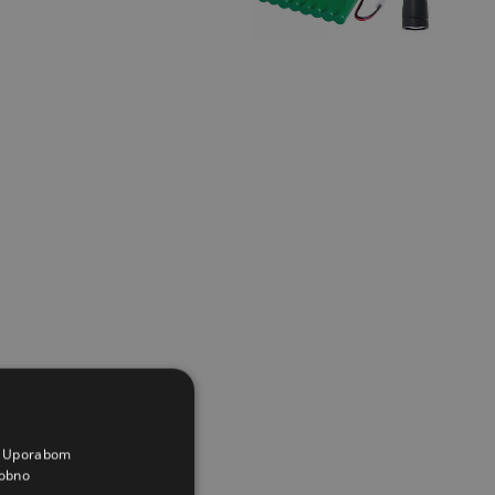
a. Uporabom
obno