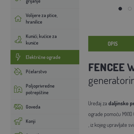
grijanje
Volijere za ptice,
hranilice
Kunići, kućice za
kuniće
OPIS
Električne ograde
FENCEE
W
Pčelarstvo
generator
Poljoprivredne
potrepštine
Uređaj za
daljinsko p
Goveda
ograde pomoću MX10 Co
Konji
, iz kojeg upravljate 