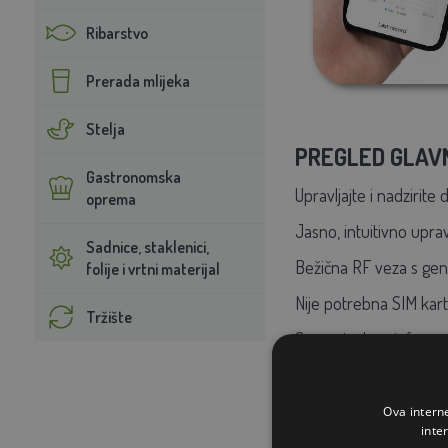
Ribarstvo
Prerada mlijeka
Stelja
PREGLED GLAVN
Gastronomska
Upravljajte i nadzirite
oprema
Jasno, intuitivno upra
Sadnice, staklenici,
Bežična RF veza s gen
folije i vrtni materijal
Nije potrebna SIM kart
Tržište
Sve potrebne informa
Veliki, potpuno grafičk
Pregledni zaslon s in
Ova intern
inte
Detaljan prikaz parame