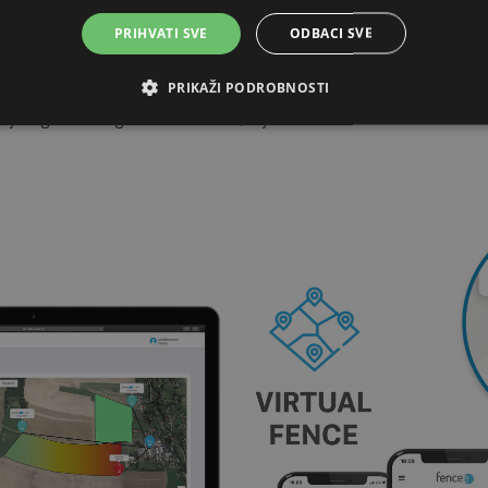
PRIHVATI SVE
ODBACI SVE
 za svaki spojeni uređaj
zervna baterija
PRIKAŽI PODROBNOSTI
jskog alarmnog sustava (sirena, svjetlo)