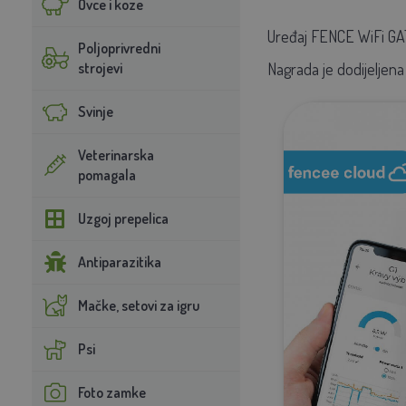
Ovce i koze
Uređaj FENCE WiFi 
Poljoprivredni
strojevi
Nagrada je dodijeljena
Svinje
Veterinarska
pomagala
Uzgoj prepelica
Antiparazitika
Mačke, setovi za igru
Psi
Foto zamke