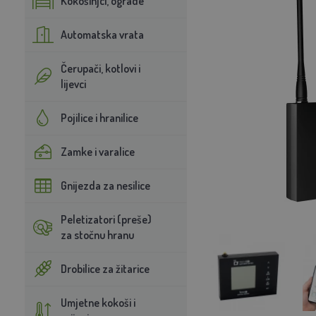
Kokošinjci, ograde
Automatska vrata
Čerupači, kotlovi i
lijevci
Pojilice i hranilice
Zamke i varalice
Gnijezda za nesilice
Peletizatori (preše)
za stočnu hranu
Drobilice za žitarice
Umjetne kokoši i