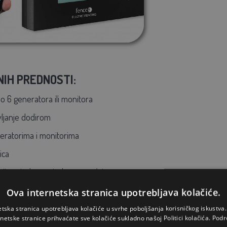
IH PREDNOSTI:
 do 6 generatora ili monitora
vljanje dodirom
eratorima i monitorima
ica
cije zajedno na jednom uređaju
i LCD zaslon
Ova internetska stranica upotrebljava kolačiće.
formacijama o svim generatorima i monitorima
etska stranica upotrebljava kolačiće u svrhe poboljšanja korisničkog iskustv
rnetske stranice prihvaćate sve kolačiće sukladno našoj Politici kolačića.
Podr
tara pojedinog generatora ili monitora