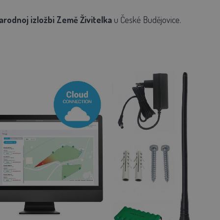
rodnoj izložbi Země Živitelka
u České Budějovice.