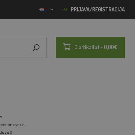
PRIJAVA/REGISTRACIJA
0 artikal(a) - 0,00€
20
ectronics s.r.o.
ovi:
6