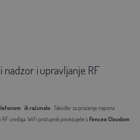
i nadzor i
upravljanje RF
elefonom
ili računalo
. Također za praćenje napona
 RF uređaja. WiFi pristupnik povezujete s
Fencee Cloudom