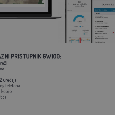
AZNI PRISTUPNIK GW100:
reži
rma
12 uređaja
šeg telefona
 kopije
tica
m