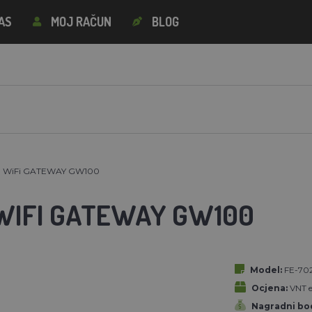
AS
MOJ RAČUN
BLOG
 WiFi GATEWAY GW100
WIFI GATEWAY GW100
Model:
FE-70
Ocjena:
VNT el
Nagradni bod