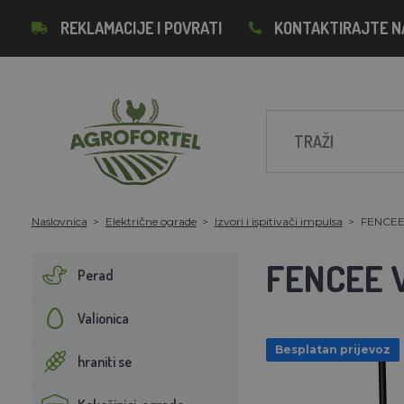
REKLAMACIJE I POVRATI
KONTAKTIRAJTE N
Naslovnica
Električne ograde
Izvori i ispitivači impulsa
FENCEE
FENCEE 
Perad
Valionica
Besplatan prijevoz
hraniti se