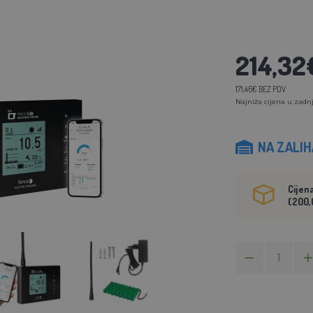
214,32
171,46€ BEZ PDV
Najniža cijena u zadnj
NA ZALI
Cijen
(200,