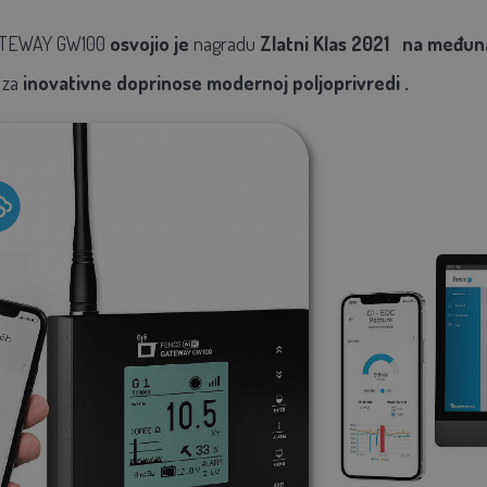
GATEWAY GW100
osvojio je
nagradu
Zlatni Klas 2021
na međuna
 za
inova
tivne doprinose modernoj poljoprivredi
.