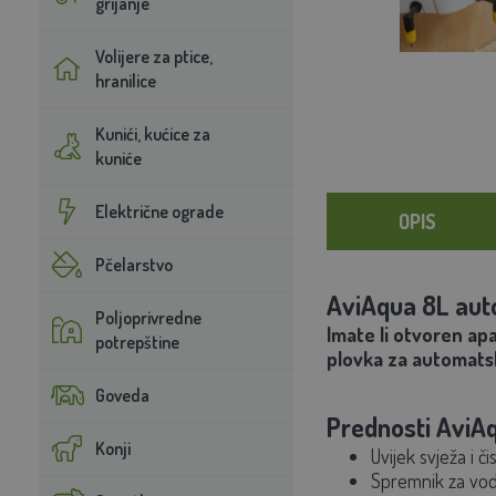
grijanje
Volijere za ptice,
hranilice
Kunići, kućice za
kuniće
Električne ograde
OPIS
Pčelarstvo
AviAqua 8L auto
Poljoprivredne
Imate li otvoren ap
potrepštine
plovka za automat
Goveda
Prednosti AviAqu
Konji
Uvijek svježa i č
Spremnik za vodu