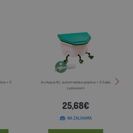
ica + 3
AviAqua 8L automatska pojilica + 3 čaše,
s plovkom
25,68€
NA ZALIHAMA