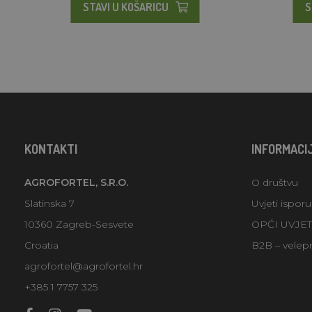
STAVI U KOŠARICU
S
KONTAKTI
INFORMACI
AGROFORTEL, S.R.O.
O društvu
Slatinska 7
Uvjeti ispor
10360 Zagreb-Sesvete
OPĆI UVJE
Croatia
B2B – velep
agrofortel@agrofortel.hr
+385 1 7757 325