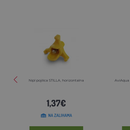
Nipl pojilica STILLA, horizontalna
AviAqua 8
1,37€
NA ZALIHAMA