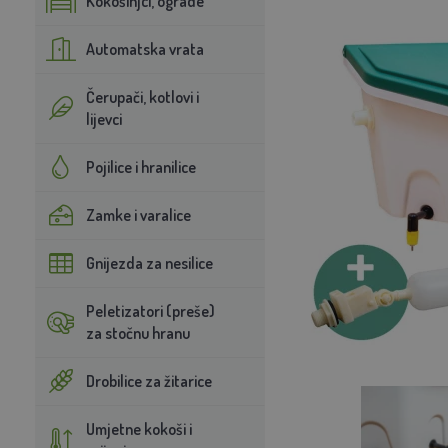
Kokošinjci, ograde
Automatska vrata
Čerupači, kotlovi i
lijevci
Pojilice i hranilice
Zamke i varalice
Gnijezda za nesilice
Peletizatori (preše)
za stočnu hranu
Drobilice za žitarice
Umjetne kokoši i