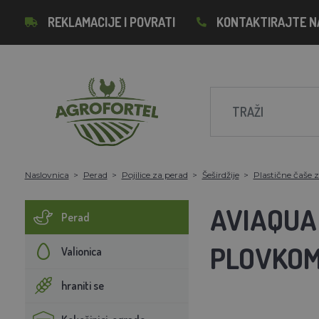
REKLAMACIJE I POVRATI
KONTAKTIRAJTE N
Naslovnica
Perad
Pojilice za perad
Šeširdžije
Plastične čaše z
AVIAQUA 
Perad
PLOVKO
Valionica
hraniti se