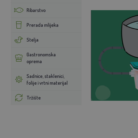
Ribarstvo
Prerada mlijeka
Stelja
Gastronomska
oprema
Sadnice, staklenici,
folije i vrtni materijal
Tržište