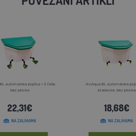
L automatska pojilica + 3 čaše,
AviAqua 8L automatska pojil
bez plovka
bradavice, bez plovka
22,31€
18,68€
NA ZALIHAMA
NA ZALIHAMA