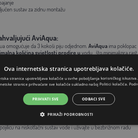
pajanje
ključen sustav za zidnu montažu
ahvaljujući AviAqua:
ua omogućuje da 3 kokoši piju odjednom.
AviAqua
ima
poklopac
malna količina svjetlosti prodire u
vodu
, što minimalizira rast 
Ova internetska stranica upotrebljava kolačiće.
tav za montažu:
etska stranica upotrebljava kolačiće u svrhe poboljšanja korisničkog iskustv
rnetske stranice prihvaćate sve kolačiće sukladno našoj Politici kolačića.
Podr
azi sa sustavom za zidnu montažu. To vam omogućuje da objesite po
PRIHVATI SVE
ODBACI SVE
PRIKAŽI PODROBNOSTI
:
pojilicu na niskotlačni sustav vode i uživajte u bezbrižnom radu