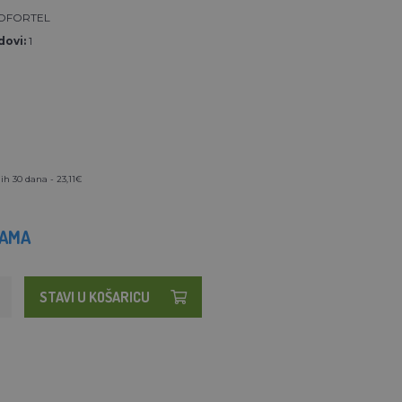
OFORTEL
ovi:
1
ih 30 dana - 23,11€
HAMA
STAVI U KOŠARICU