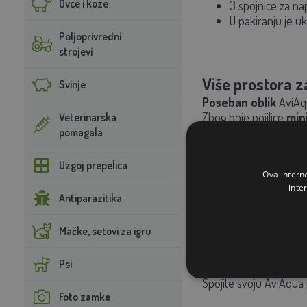
Ovce i koze
3 spojnice za na
U pakiranju je u
Poljoprivredni
strojevi
Više prostora z
Svinje
Poseban oblik
AviAq
Zbog boje pojilice
mini
Veterinarska
pomagala
Uzgoj prepelica
Uključujući sus
Ova intern
inte
AviAqua standardno dol
Antiparazitika
životinja.
Mačke, setovi za igru
Plutajući sustav
Psi
Spojite svoju AviAqua 
Foto zamke