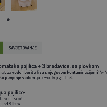
SAVJETOVANJE
matska pojilica + 3 bradavice, sa plovkom
arat za vodu i borite li se s njegovom kontaminacijom?
AviAq
sko punjenje vodom
(proizvod koji gledate).
a pojilice:
ista voda za piće
 od 8 litara