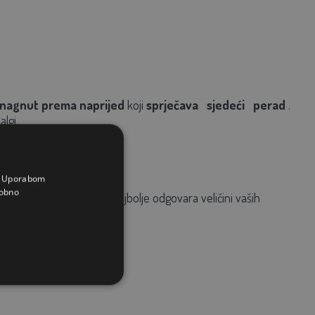
nagnut prema naprijed
koji
sprječava
sjedeći
perad
.
algi.
a. Uporabom
obno
jilicu na visinu koja najbolje odgovara veličini vaših