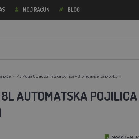
AS
MOJ RAČUN
BLOG
a piće
AviAqua 8L automatska pojilica + 3 bradavice, sa plovkom
8L AUTOMATSKA POJILICA 
M
Model:
AAF-M