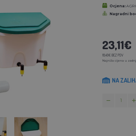
Ocjena:
AGR
Nagradni bod
23,11€
18,49€ BEZ PDV
Najniža cijena u zadnj
NA ZALI