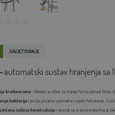
SAVJETOVANJE
-
automatski sustav hranjenja sa 
enja bradavicama
Idealan je izbor za manje farme peradi (max. do
renja bakterija
i pruža pticama optimalne uvjete hidratacije.
Susta
cinčana čelična konstrukcija
i dovodi se iz spremnika koji je 