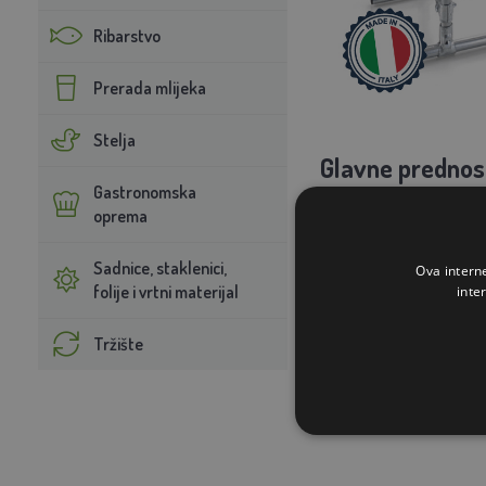
Ribarstvo
Prerada mlijeka
Stelja
Glavne prednost
Gastronomska
Nema mjehurića
oprema
Svježa i čista
Sadnice, staklenici,
Ova intern
folije i vrtni materijal
inte
vodovoda (maks.
Nema stajaćih
Tržište
Raste s vašom 
Proizvedeno u I