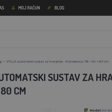
AS
MOJ RAČUN
BLOG
a
STILLA automatski sustav za hranjenje - 16 bradavica, 118 × 60 × 80 cm
UTOMATSKI SUSTAV ZA HRA
× 80 CM
Model:
RIV-8