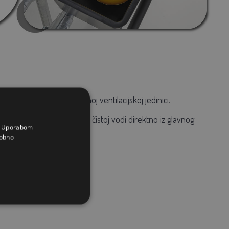
ečeno zahvaljujući prozirnoj ventilacijskoj jedinici.
nje imaju pristup svježoj i čistoj vodi direktno iz glavnog
a. Uporabom
obno
70 cm od tla).