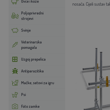
Ovce i koze
nosača. Cijeli sustav 
Poljoprivredni
strojevi
Svinje
Veterinarska
pomagala
Uzgoj prepelica
Antiparazitika
Mačke, setovi za igru
Psi
Foto zamke