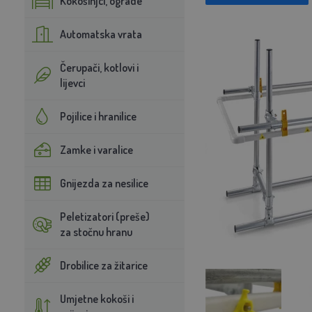
Kokošinjci, ograde
Automatska vrata
Čerupači, kotlovi i
lijevci
Pojilice i hranilice
Zamke i varalice
Gnijezda za nesilice
Peletizatori (preše)
za stočnu hranu
Drobilice za žitarice
Umjetne kokoši i