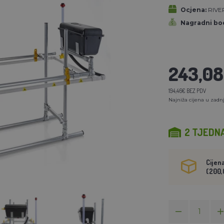
Ocjena:
RIVER
Nagradni bod
243,0
194,46€ BEZ PDV
Najniža cijena u zadnj
2 TJEDN
Cijen
(200,