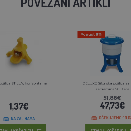
POVEZANI ARTIKLI
Popust 8%
pojilica STILLA, horizontalna
DELUXE Sifonska pojilica za 
zapremina 50 litara
51,88€
47,73€
1,37€
OČEKUJEMO: 10.0
NA ZALIHAMA