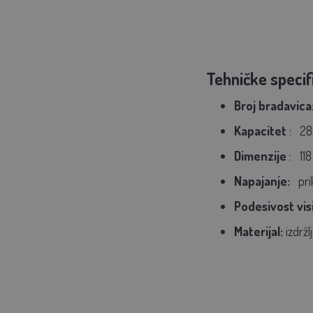
Tehničke specifi
Broj bradavica
Kapacitet
:
28
Dimenzije
:
11
Napajanje:
pr
Podesivost vis
Materijal:
izdržl