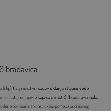
16 bradavica
 6 kg). Ovaj inovativni sustav
uklanja stajaću vodu
,
v se sastoji od cijevi u koju su uvrnuti Still vodoravni niple.
također pričvršćen na konstrukciju pomoću pocinčanog