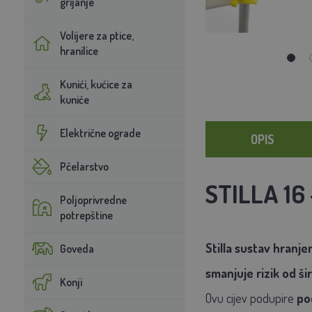
grijanje
Volijere za ptice,
hranilice
Kunići, kućice za
kuniće
Električne ograde
OPIS
Pčelarstvo
STILLA 16 
Poljoprivredne
potrepštine
Stilla sustav hranj
Goveda
smanjuje rizik od ši
Konji
Ovu cijev podupire
po