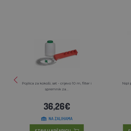
Pojilica za kokoši, set - crijevo 10 m, filter i
Nipl 
spremnik za...
36,26€
NA ZALIHAMA