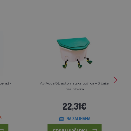
perad -
AviAqua 8L automatska pojilica + 3 čaše,
bez plovka
22,31€
8.
NA ZALIHAMA