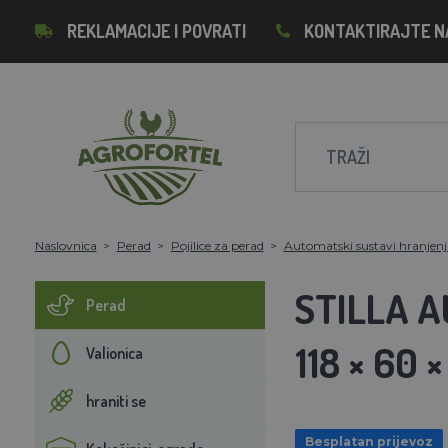
REKLAMACIJE I POVRATI
KONTAKTIRAJTE N
Naslovnica
Perad
Pojilice za perad
Automatski sustavi hranjenj
STILLA A
Perad
118 × 60 
Valionica
hraniti se
Besplatan prijevoz