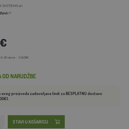
 SYSTEMS srl
ovi:
7
8€
ih 30 dana - 243,08€
A OD NARUDŽBE
a ovog proizvoda zadovoljava limit za BESPLATNU dostavu
00€).
STAVI U KOŠARICU