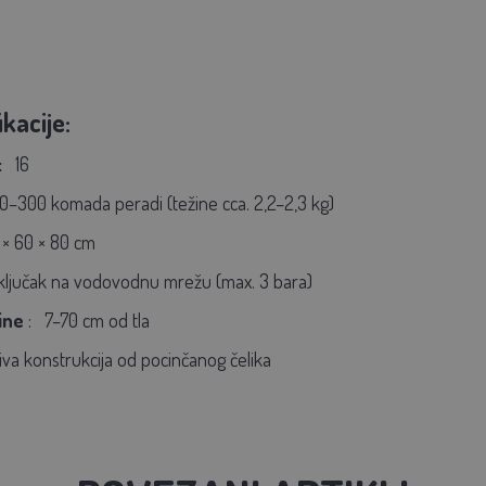
kacije:
:
16
0–300 komada peradi (težine cca. 2,2–2,3 kg)
8 × 60 × 80 cm
iključak na vodovodnu mrežu (max. 3 bara)
ine
:
7–70 cm od tla
jiva konstrukcija od pocinčanog čelika