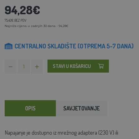
94,28€
75,42€ BEZ PDV
Najniža cijena u zadnjih 30 dana - 94,28€
CENTRALNO SKLADIŠTE (OTPREMA 5-7 DANA)
STAVI U KOŠARICU
OPIS
SAVJETOVANJE
Napajanje je dostupno iz mrežnog adaptera (230 V) ili