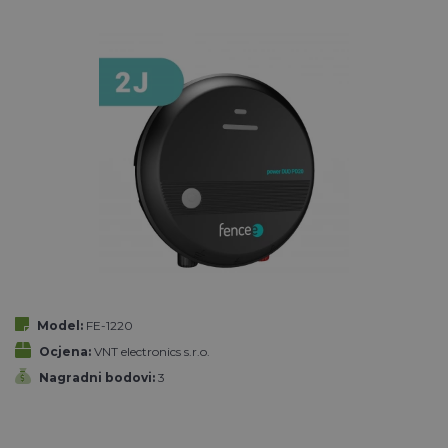
Model:
FE-1220
Ocjena:
VNT electronics s.r.o.
Nagradni bodovi:
3