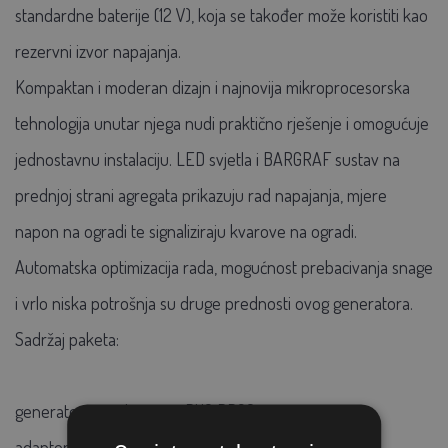
standardne baterije (12 V), koja se također može koristiti kao
rezervni izvor napajanja.
Kompaktan i moderan dizajn i najnovija mikroprocesorska
tehnologija unutar njega nudi praktično rješenje i omogućuje
jednostavnu instalaciju. LED svjetla i BARGRAF sustav na
prednjoj strani agregata prikazuju rad napajanja, mjere
napon na ogradi te signaliziraju kvarove na ogradi.
Automatska optimizacija rada, mogućnost prebacivanja snage
i vrlo niska potrošnja su druge prednosti ovog generatora.
Sadržaj paketa:
generator ograda snage DUO PD20
adapter za napajanje DUO 14 V 1,5 m